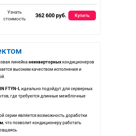
Узнать
362 600 руб.
стоимость
ектом
зовая линейка
неинверторных
кондиционеров
ичается высоким качеством исполнения и
ой.
IN FTYN-L
идеально подойдут для серверных
ктов, где требуются длинные межблочные
ой серии является возможность доработки
ом
, что позволит кондиционеру работать
кращаясь.