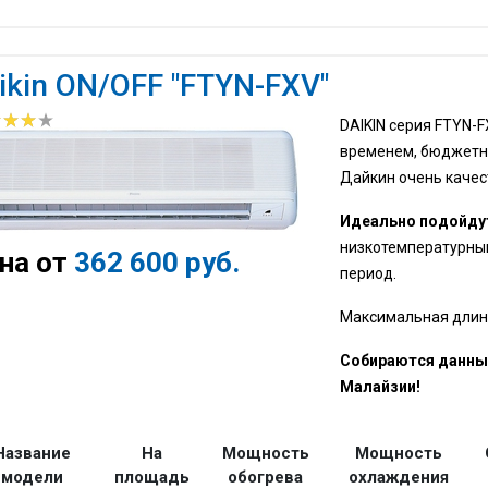
ikin ON/OFF "FTYN-FXV"
DAIKIN серия FTYN-
временем, бюджет
Дайкин очень качес
Идеально подойдут
низкотемпературным
на от
362 600 руб.
период.
Максимальная длинна
Собираются данный
Малайзии!
Название
На
Мощность
Мощность
модели
площадь
обогрева
охлаждения