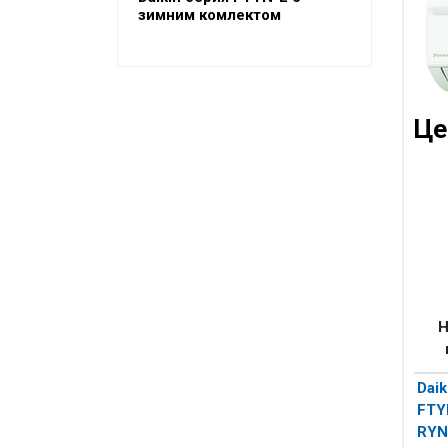
зимним комлектом
Очистители воздуха
Аксессуары
Кондиционеры Freshzone
Це
Н
Daik
FTY
RYN