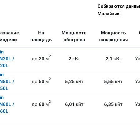
Собираются данный
Малайзии!
азвание
На
Мощность
Мощность
модели
площадь
обогрева
охлаждения
in
2
N20L /
до
20
м
2
кВт
2,1
кВт
Уз
20L
in
2
N50L /
до
50
м
5,25
кВт
5,55
кВт
Уз
50L
in
2
N60L /
до
60
м
6,01
кВт
6,35
кВт
Уз
60L