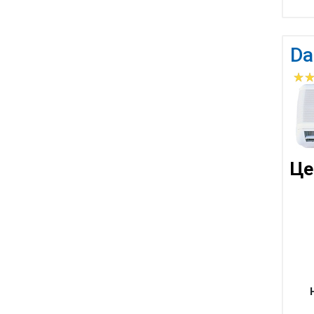
Da
Це