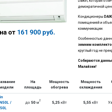
Daikin, которая отл
демократичной цен
Кондиционеры
DAIK
помещенией и объе
коммуникации.
на от
161 900 руб.
Особенностью данн
зимним комплект
круглый год не пре
Собираются данный
Малайзии!
азвание
На
Мощность
Мощность
модели
площадь
обогрева
охлаждения
in
2
N50L /
до
50
м
5,25
кВт
5,55
кВт
Уз
50L