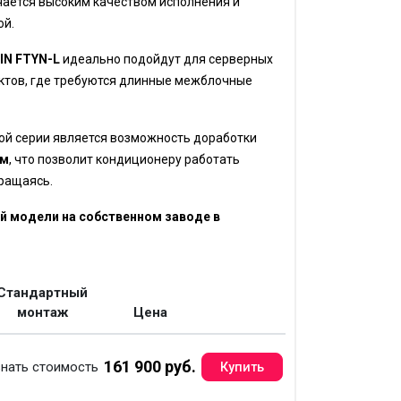
ичается высоким качеством исполнения и
ой.
IN FTYN-L
идеально подойдут для серверных
ктов, где требуются длинные межблочные
ой серии является возможность доработки
ом
, что позволит кондиционеру работать
кращаясь.
 модели на собственном заводе в
Стандартный
монтаж
Цена
161 900 руб.
нать стоимость