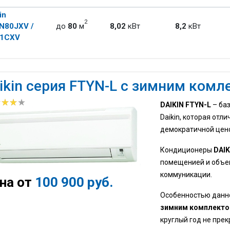
in
2
N80JXV /
до
80
м
8,02
кВт
8,2
кВт
1CXV
ikin серия FTYN-L с зимним комл
DAIKIN FTYN-L
– ба
Daikin, которая отл
демократичной цен
Кондиционеры
DAIK
помещенией и объе
коммуникации.
на от
100 900 руб.
Особенностью данн
зимним комплект
круглый год не пре