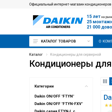
Официальный интернет-магазин кондиционеров
15 лет
на рынк
25 монтаж
21 000 дов
О КОМ
КАТАЛОГ ТОВАРОВ
Кондиционеры для дома
Каталог
Кондиционеры для серверной
Кондиционеры для
Мульти сплит-системы
Кондиционеры для
серверной
Промышленные
Категории
кондиционеры
Da
Daikin ON/OFF "FTYN"
VRV-системы
Daikin ON/OFF "FTYN-FXV"
Чиллеры и фанкойлы
Daikin серия FTYN-L с