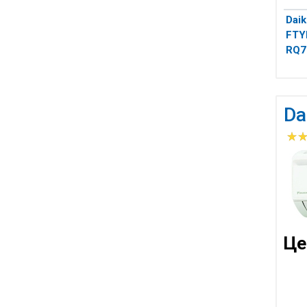
Daik
FTY
RQ7
Da
Це