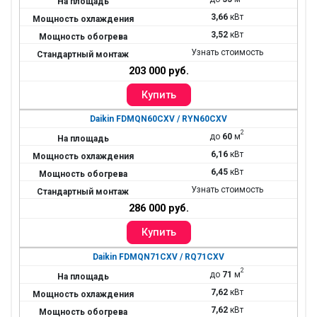
3,66
кВт
3,52
кВт
Узнать стоимость
203 000 руб.
Daikin FDMQN60CXV / RYN60CXV
2
до
60
м
6,16
кВт
6,45
кВт
Узнать стоимость
286 000 руб.
Daikin FDMQN71CXV / RQ71CXV
2
до
71
м
7,62
кВт
7,62
кВт