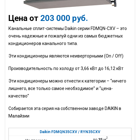
Цена от
203 000 руб.
Канальные сплит-системы Daikin серии
FDMQN
-
CXV
– это
очень надежные и пожалуй одни из самых бюджетных
кондиционеров канального типа.
Эти кондиционеры являются неиверторными (On / Off)
Производительность по холоду от 3,66 кВт до 16,12 кВт
Эти кондиционеры можно отнести к категории – “ничего
лишнего, все только самое необходимое” и “цена-
качество”
Собирается эта серия на собственном заводе
DAIKIN
в
Малайзии
Daikin FDMQN35CXV / RYN35CXV
2
до
35
м