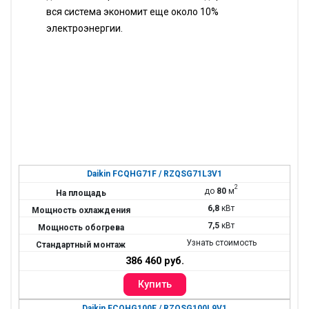
вся система экономит еще около 10%
электроэнергии.
Daikin FCQHG71F / RZQSG71L3V1
2
до
80
м
6,8
кВт
7,5
кВт
Узнать стоимость
386 460 руб.
Daikin FCQHG100F / RZQSG100L9V1