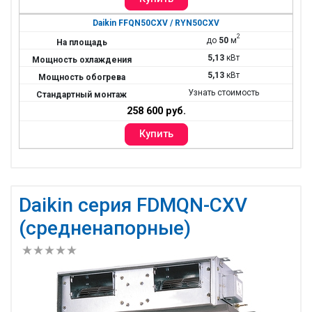
Daikin FFQN50CXV / RYN50CXV
2
до
50
м
5,13
кВт
5,13
кВт
Узнать стоимость
258 600 руб.
Daikin серия FDMQN-CXV
(средненапорные)