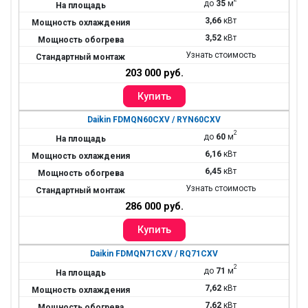
до
35
м
3,66
кВт
3,52
кВт
Узнать стоимость
203 000 руб.
Daikin FDMQN60CXV / RYN60CXV
2
до
60
м
6,16
кВт
6,45
кВт
Узнать стоимость
286 000 руб.
Daikin FDMQN71CXV / RQ71CXV
2
до
71
м
7,62
кВт
7,62
кВт