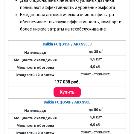
Два опциональных интеллектуальных датчика
повышают эффективность и уровень комфорта.
Ежедневная автоматическая очистка фильтра
обеспечивает высокую эффективность, комфорт и
более низкие затраты на техобслуживание.
Daikin FCQG35F / ARXS35L3
2
до
35
м
3,5
кВт
4,0
кВт
Узнать стоимость
177 038 руб.
Daikin FCQG50F / ARXS50L
2
до
50
м
5,0
кВт
6,0
кВт
Узнать стоимость