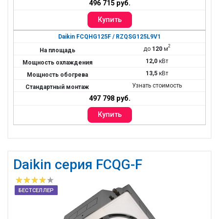
496 715 руб.
Daikin FCQHG125F / RZQSG125L9V1
2
до
120
м
12,0
кВт
13,5
кВт
Узнать стоимость
497 798 руб.
Daikin серия FCQG-F
БЕСТСЕЛЛЕР