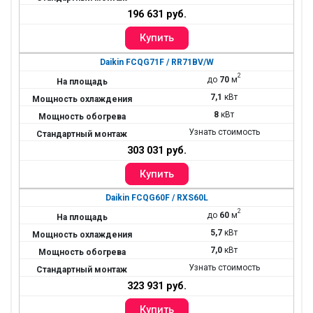
196 631 руб.
Daikin FCQG71F / RR71BV/W
2
до
70
м
7,1
кВт
8
кВт
Узнать стоимость
303 031 руб.
Daikin FCQG60F / RXS60L
2
до
60
м
5,7
кВт
7,0
кВт
Узнать стоимость
323 931 руб.