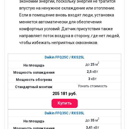
экономии энергии, поскольку энергия не тратится
впустую на ненужное охлаждение или отопление.
Если в помещение вновь входят люди, установка
меняется автоматически для обеспечения
комфортных условий. Датчик присутствия также
направляет поток воздуха в сторону, где нет людей,
чтобы избежать неприятных сквозняков.
Daikin FFQ25C / RXS25L
2
до
25
м
2,5
кВт
3
кВт
Узнать стоимость
205 181 руб.
Daikin FFQ35C / RXS35L
2
до
35
м
3,41
кВт