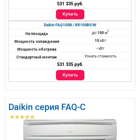
531 335 руб.
Daikin FAQ100B / RR100BV/W
2
до
100
м
10
кВт
-
кВт
Узнать стоимость
531 335 руб.
Daikin серия FAQ-C