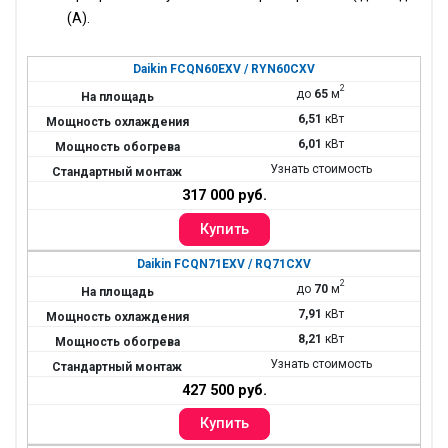
(А).
Daikin FCQN60EXV / RYN60CXV
2
до
65
м
6,51
кВт
6,01
кВт
Узнать стоимость
317 000 руб.
Daikin FCQN71EXV / RQ71CXV
2
до
70
м
7,91
кВт
8,21
кВт
Узнать стоимость
427 500 руб.