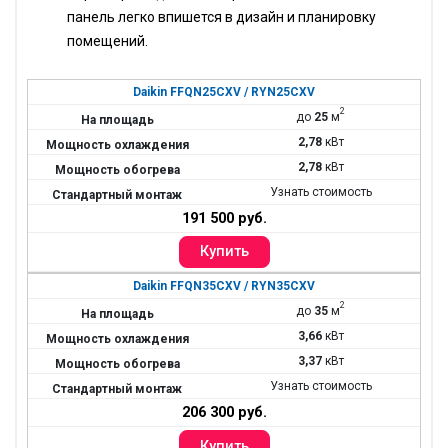
панель легко впишется в дизайн и планировку
помещений.
Daikin FFQN25CXV / RYN25CXV
2
до
25
м
2,78
кВт
2,78
кВт
Узнать стоимость
191 500 руб.
Daikin FFQN35CXV / RYN35CXV
2
до
35
м
3,66
кВт
3,37
кВт
Узнать стоимость
206 300 руб.