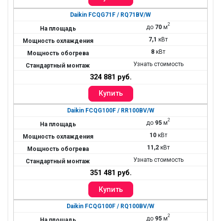
Daikin FCQG71F / RQ71BV/W
2
до
70
м
7,1
кВт
8
кВт
Узнать стоимость
324 881 руб.
Daikin FCQG100F / RR100BV/W
2
до
95
м
10
кВт
11,2
кВт
Узнать стоимость
351 481 руб.
Daikin FCQG100F / RQ100BV/W
2
до
95
м