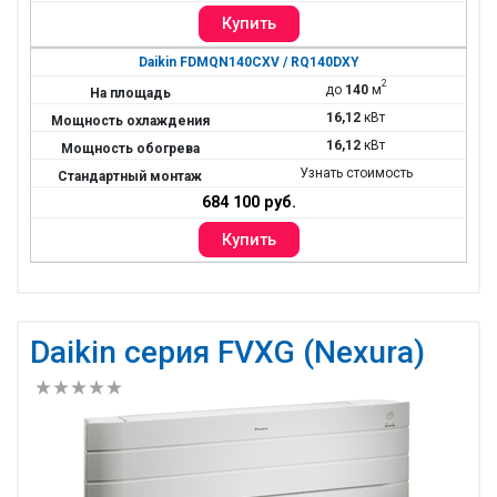
Daikin FDMQN140CXV / RQ140DXY
2
до
140
м
16,12
кВт
16,12
кВт
Узнать стоимость
684 100 руб.
Daikin серия FVXG (Nexura)