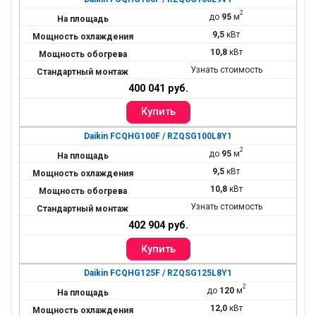
2
до
95
м
9,5
кВт
10,8
кВт
Узнать стоимость
400 041 руб.
Daikin FCQHG100F / RZQSG100L8Y1
2
до
95
м
9,5
кВт
10,8
кВт
Узнать стоимость
402 904 руб.
Daikin FCQHG125F / RZQSG125L8Y1
2
до
120
м
12,0
кВт