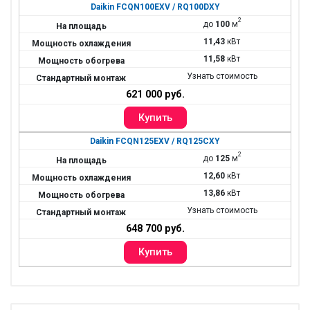
Daikin FCQN100EXV / RQ100DXY
2
до
100
м
11,43
кВт
11,58
кВт
Узнать стоимость
621 000 руб.
Daikin FCQN125EXV / RQ125CXY
2
до
125
м
12,60
кВт
13,86
кВт
Узнать стоимость
648 700 руб.