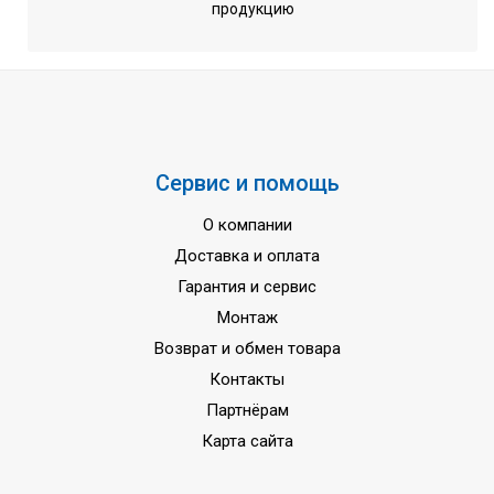
продукцию
Уровень шума (наружный
53,0 / - дБ(А)
блок) ( Номин./ Низк.)
Длинна трассы
50 м
Перепад высот
15 м
Управление компрессором
Инверторное
Сервис и помощь
Трубопровод хладагента
9,52 мм
(Жидкость)
О компании
Доставка и оплата
Трубопровод хладагента
15,9 мм
(Газ)
Гарантия и сервис
Монтаж
Марка хладагента
R-410A/1975
Возврат и обмен товара
Минимальная рабочая
Контакты
температура на
-15 ... +46 oC
охлаждение
Партнёрам
Карта сайта
Минимальная рабочая
-15 ... +15.5 oC
температура на обогрев