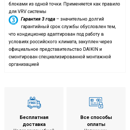
блоками из одной точки. Применяется как правило
для
VRV
системы
Гарантия 3 года
– значительно долгий
гарантийный срок службы обусловлен тем,
что кондиционер адаптирован под работу в
условиях российского климата, закуплен через
официальное представительство
DAIKIN
и
смонтирован специализированной монтажной
организацией
Технические Данные
Кондиционер на
Инструкция по установке и эксплуатации
до 134 м2
помещение площадью
охлаждение /
Режим работы
обогрев
Холодопроизводительность
13.4 кВт
Бесплатная
Все способы
Теплопроизводительность
15.5 кВт
доставка
оплаты
Потребляемая мощность