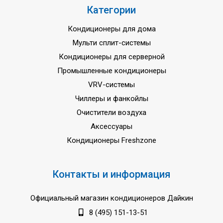
Коэффициент SEER
Категории
-
(сезонный, охлаждение)
Кондиционеры для дома
Коэффициент SCOP
-
Мульти сплит-системы
(сезонный, обогрев)
Кондиционеры для серверной
Фаза/Частота/Напряжение
3N/50/380-415
Промышленные кондиционеры
Гарантия
3 года
VRV-системы
Чиллеры и фанкойлы
Очистители воздуха
Аксессуары
Кондиционеры Freshzone
Контакты и информация
Официальный магазин кондиционеров Дайкин
8 (495) 151-13-51