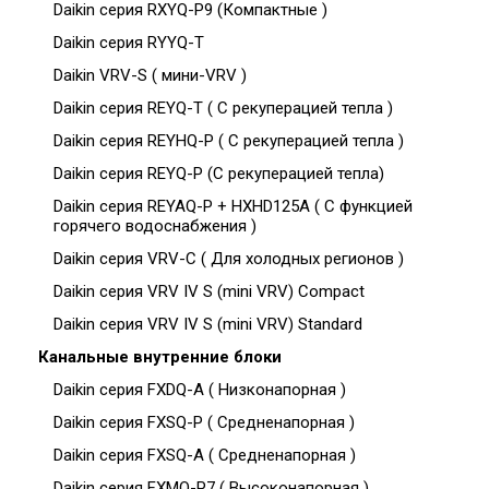
Daikin серия RXYQ-P9 (Компактные )
Daikin серия RYYQ-T
Daikin VRV-S ( мини-VRV )
Daikin серия REYQ-T ( С рекуперацией тепла )
Daikin серия REYHQ-P ( С рекуперацией тепла )
Daikin серия REYQ-P (С рекуперацией тепла)
Daikin серия REYAQ-P + HXHD125A ( С функцией
горячего водоснабжения )
Daikin серия VRV-C ( Для холодных регионов )
Daikin серия VRV IV S (mini VRV) Compact
Daikin серия VRV IV S (mini VRV) Standard
Канальные внутренние блоки
Daikin серия FXDQ-A ( Низконапорная )
Daikin серия FXSQ-P ( Средненапорная )
Daikin серия FXSQ-A ( Средненапорная )
Daikin серия FXMQ-P7 ( Высоконапорная )