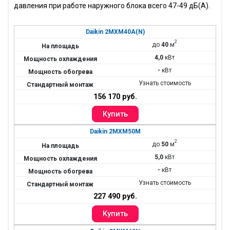
давления при работе наружного блока всего 47-49 дБ(А).
Daikin 2MXM40A(N)
2
до
40
м
4,0
кВт
-
кВт
Узнать стоимость
156 170 руб.
Daikin 2MXM50M
2
до
50
м
5,0
кВт
-
кВт
Узнать стоимость
227 490 руб.