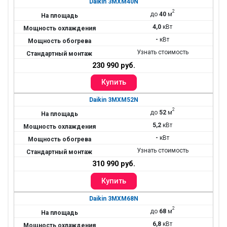
Daikin 3MXM40N
2
до
40
м
4,0
кВт
-
кВт
Узнать стоимость
230 990 руб.
Daikin 3MXM52N
2
до
52
м
5,2
кВт
-
кВт
Узнать стоимость
310 990 руб.
Daikin 3MXM68N
2
до
68
м
6,8
кВт