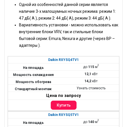
Одной из особенностей данной серии является
наличие 3-х малошумных ночных режима: режим 1:
47 дБ( А ), режим 2: 44 дБ( А), режим 3: 44 дБ( А ).
Вариативность установки - можно использовать как
внутренние блоки VRV, так и стильные блоки
бытовой серии: Emura, Nexura и другие (через BP –
адаптеры ).
Daikin RXYSQ4TV1
2
до
115
м
12,1
кВт
14,2
кВт
Узнать стоимость
Цена по запросу
Daikin RXYSQ5TV1
2
до
140
м