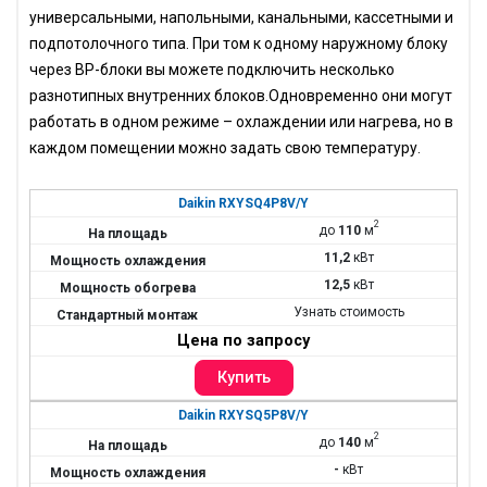
универсальными, напольными, канальными, кассетными и
подпотолочного типа. При том к одному наружному блоку
через BP-блоки вы можете подключить несколько
разнотипных внутренних блоков.Одновременно они могут
работать в одном режиме – охлаждении или нагрева, но в
каждом помещении можно задать свою температуру.
Daikin RXYSQ4P8V/Y
2
до
110
м
11,2
кВт
12,5
кВт
Узнать стоимость
Цена по запросу
Daikin RXYSQ5P8V/Y
2
до
140
м
-
кВт