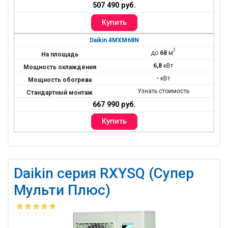
507 490 руб.
Daikin 4MXM68N
2
до
68
м
6,8
кВт
-
кВт
Узнать стоимость
667 990 руб.
Daikin серия RXYSQ (Cупер
Мульти Плюс)