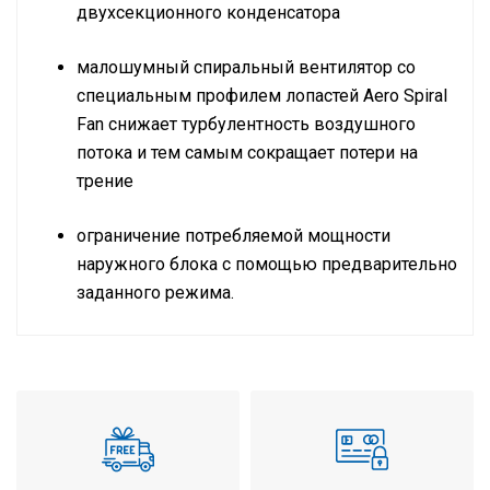
двухсекционного конденсатора
малошумный спиральный вентилятор со
специальным профилем лопастей Aero Spiral
Fan снижает турбулентность воздушного
потока и тем самым сокращает потери на
трение
ограничение потребляемой мощности
наружного блока с помощью предварительно
заданного режима.
Наружный блок на помещение
до 110 м2
площадью
охлаждение /
Режим работы
обогрев
Холодопроизводительность
11,2 кВт