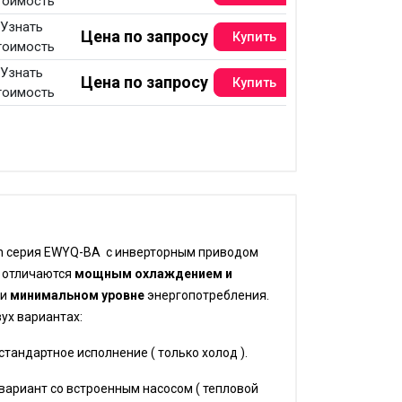
тоимость
Узнать
Цена по запросу
тоимость
Узнать
Цена по запросу
тоимость
in серия EWYQ-BA с инверторным приводом
 отличаются
мощным охлаждением и
ри
минимальном уровне
энергопотребления.
ух вариантах:
дартное исполнение ( только холод ).
иант со встроенным насосом ( тепловой