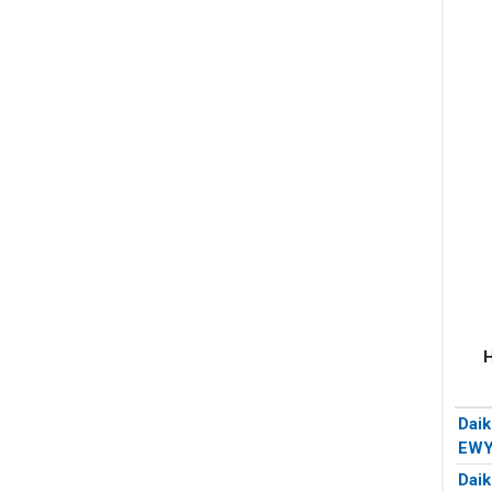
Daik
EWY
Daik