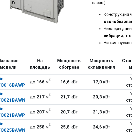
насос ).
Конструкция 
озонобезопа
Чиллеры данн
вибрации
, чт
Низкие пусков
Название
На
Мощность
Мощность
Ста
модели
площадь
обогрева
охлаждения
м
in
2
до
166
м
16,6
кВт
17,0
кВт
YQ016BAWP
ст
in
2
до
217
м
21,7
кВт
20,3
кВт
YQ021BAWN
ст
in
2
до
207
м
20,7
кВт
21,3
кВт
YQ021BAWP
ст
in
2
до
258
м
25,8
кВт
24,6
кВт
YQ025BAWN
ст