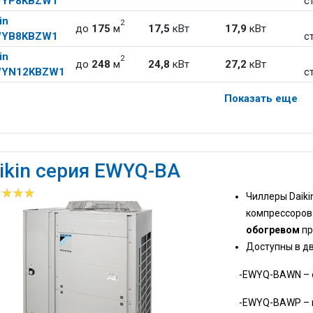
WYP8KBZW1
с
in
2
до
175
м
17,5
кВт
17,9
кВт
WYB8KBZW1
с
in
2
до
248
м
24,8
кВт
27,2
кВт
YN12KBZW1
с
Показать еще
ikin серия EWYQ-BA
Чиллеры Daik
компрессоров
обогревом
п
Доступны в дв
-EWYQ-BAWN – стан
-EWYQ-BAWP – вар