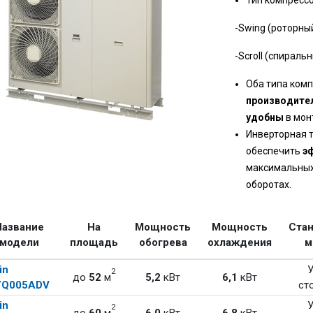
Тип компрессо
-Swing (роторный) 
-Scroll (спиральный
Оба типа ком
производите
удобны
в мон
Инверторная 
обеспечить
э
максимальных 
оборотах.
Название
На
Мощность
Мощность
Ста
модели
площадь
обогрева
охлаждения
м
in
У
2
до
52
м
5,2
кВт
6,1
кВт
Q005ADV
ст
in
У
2