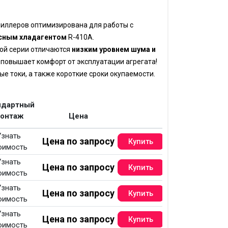
чиллеров оптимизирована для работы с
сным хладагентом
R-410A.
ой серии отличаются
низким уровнем шума и
о повышает комфорт от эксплуатации агрегата!
ые токи, а также короткие сроки окупаемости.
ндартный
онтаж
Цена
Узнать
Цена по запросу
оимость
Узнать
Цена по запросу
оимость
Узнать
Цена по запросу
оимость
Узнать
Цена по запросу
оимость