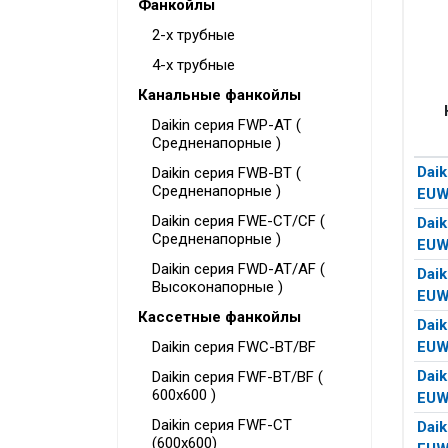
Фанкойлы
2-х трубные
4-х трубные
Канальные фанкойлы
Daikin серия FWP-AT (
Средненапорные )
Daik
Daikin серия FWB-BT (
Средненапорные )
EU
Daikin серия FWE-CT/CF (
Daik
Средненапорные )
EU
Daikin серия FWD-AT/AF (
Daik
Высоконапорные )
EU
Кассетные фанкойлы
Daik
Daikin серия FWC-BT/BF
EU
Daik
Daikin серия FWF-BT/BF (
600x600 )
EUW
Daikin серия FWF-CT
Daik
(600x600)