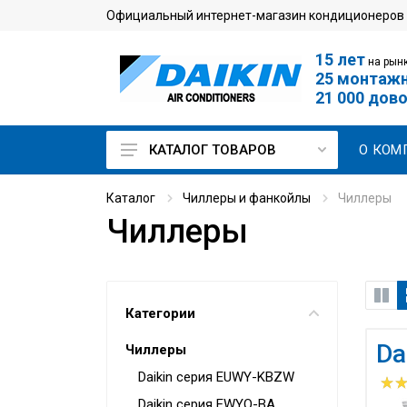
Официальный интернет-магазин кондиционеров
15 лет
на рынк
25 монтаж
21 000 дов
О КОМ
КАТАЛОГ ТОВАРОВ
Кондиционеры для дома
Каталог
Чиллеры и фанкойлы
Чиллеры
Чиллеры
Мульти сплит-системы
Кондиционеры для
серверной
Промышленные
Категории
кондиционеры
Da
Чиллеры
VRV-системы
Daikin серия EUWY-KBZW
Чиллеры и фанкойлы
Daikin серия EWYQ-BA