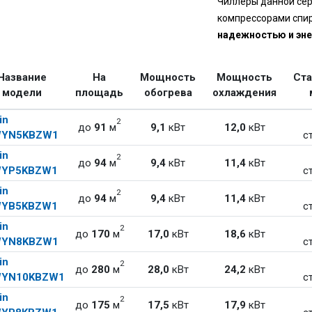
Чиллеры данной се
компрессорами спир
надежностью и эн
Название
На
Мощность
Мощность
Ст
модели
площадь
обогрева
охлаждения
in
2
до
91
м
9,1
кВт
12,0
кВт
WYN5KBZW1
с
in
2
до
94
м
9,4
кВт
11,4
кВт
WYP5KBZW1
с
in
2
до
94
м
9,4
кВт
11,4
кВт
WYB5KBZW1
с
in
2
до
170
м
17,0
кВт
18,6
кВт
WYN8KBZW1
с
in
2
до
280
м
28,0
кВт
24,2
кВт
YN10KBZW1
с
in
2
до
175
м
17,5
кВт
17,9
кВт