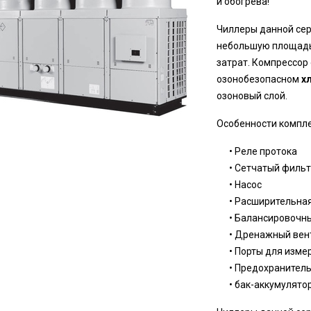
и обогрева!
Чиллеры данной сер
небольшую площадь
затрат. Компрессор
озонобезопасном
х
озоновый слой.
Особенности компл
• Реле протока
• Сетчатый фильт
• Насос
• Расширительная
• Балансировочны
• Дренажный вен
• Порты для изме
• Предохранител
• бак-аккумулято