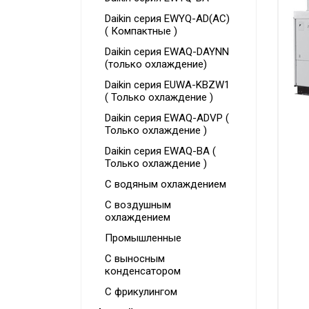
Daikin серия EWYQ-AD(AC)
Очистители воздуха
( Компактные )
Аксессуары
Daikin серия EWAQ-DAYNN
(только охлаждение)
Кондиционеры Freshzone
Daikin серия EUWA-KBZW1
( Только охлаждение )
Daikin серия EWAQ-ADVP (
Только охлаждение )
Daikin серия EWAQ-BA (
Только охлаждение )
С водяным охлаждением
С воздушным
охлаждением
Промышленные
С выносным
конденсатором
С фрикулингом