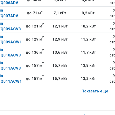
до
60
м
6,0
кВт
6,8
кВт
Q006ADV
ст
in
У
2
до
71
м
7,1
кВт
8,2
кВт
Q007ADV
ст
in
У
2
до
121
м
12,1
кВт
10,2
кВт
Q009ACV3
ст
in
У
2
до
129
м
12,9
кВт
11,2
кВт
YQ009ACW1
ст
in
У
2
до
136
м
13,6
кВт
11,7
кВт
Q010ACV3
ст
in
У
2
до
157
м
15,7
кВт
13,8
кВт
Q011ACV3
ст
in
У
2
до
157
м
15,7
кВт
13,2
кВт
YQ011ACW1
ст
Показать еще