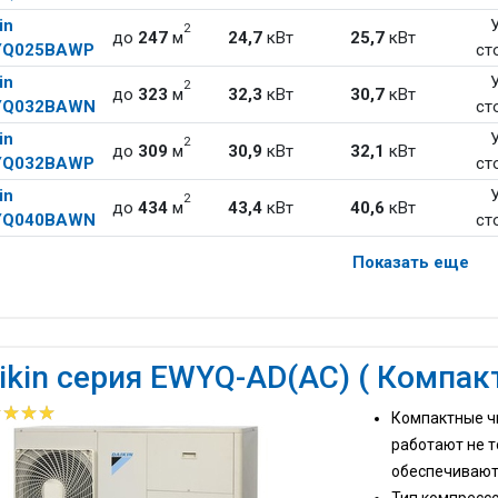
in
2
до
247
м
24,7
кВт
25,7
кВт
YQ025BAWP
ст
in
2
до
323
м
32,3
кВт
30,7
кВт
YQ032BAWN
ст
in
2
до
309
м
30,9
кВт
32,1
кВт
YQ032BAWP
ст
in
2
до
434
м
43,4
кВт
40,6
кВт
YQ040BAWN
ст
Показать еще
ikin серия EWYQ-AD(AC) ( Компак
Компактные ч
работают не т
обеспечивают