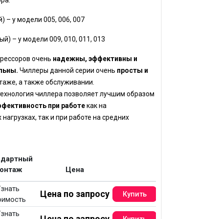
ра:
– у модели 005, 006, 007
) – у модели 009, 010, 011, 013
прессоров очень
надежны, эффективны и
льны.
Чиллеры данной серии очень
просты и
таже, а также обслуживании.
технология чиллера позволяет лучшим образом
ффективность при работе
как на
нагрузках, так и при работе на средних
ндартный
онтаж
Цена
знать
Цена по запросу
оимость
знать
Цена по запросу