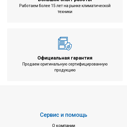
(внешний блок)
Работаем более 15 лет на рынке климатической
Роторный
техники
Тип компрессора
(swing)
Управление мощностью
Инверторное
Тип теплообменника
Трубчатый
Тип вентилятора
Осевой
Объем расширительного бака
6 л
Официальная гарантия
Расход воды (номинальный)
14,9 л/мин
Продаем оригинальную сертифицированную
продукцию
Марка хладагента
R410А
Диаметр соединений для труб
1 дюйм
Количество фаз
1 ~
Напряжение питания
220-240 В
Частота тока
50 Гц
Сервис и помощь
Гарантия
3 года
О компании