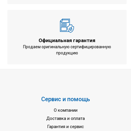
Рабочий диапазон температур на
-15~35/25~50
обогрев (по жидкости / по
°C
воздуху)
1435x1418x382
Габариты блока
мм (ВхШхГ)
Официальная гарантия
Вес агрегата
180 кг
Продаем оригинальную сертифицированную
продукцию
Уровень звукового давления
64 дБ(А)
спиральный
Тип компрессора
(scroll)
Управление мощностью
Инверторное
Марка хладагента
R410А
Сервис и помощь
Диаметр соединения труб
G 5/4" (гнезд.)
Количество фаз
1 ~
О компании
Доставка и оплата
Напряжение питания
220-240 В
Гарантия и сервис
Частота тока
50 Гц