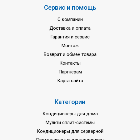
Максимальная длина
70 м
Сервис и помощь
трубопровода
Максимальный перепад высот
30 м
О компании
Доставка и оплата
Диаметр труб (жидкость / газ)
9,50 / 15,9 мм
Гарантия и сервис
1-/50/220-240,
Фаза/Частота/Напряжение
Монтаж
3-/50/400
Возврат и обмен товара
Гарантия
3 года
Контакты
Партнёрам
Карта сайта
Категории
Кондиционеры для дома
Мульти сплит-системы
Кондиционеры для серверной