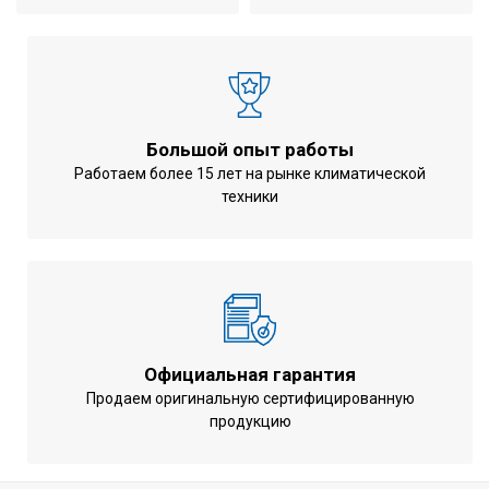
Потребляемая мощность при
1.74 кВт
обогреве
Габариты внутреннего блока
720x1150x200
(ВхШхГ)
мм
Большой опыт работы
Вес внутреннего блока
30 кг
Работаем более 15 лет на рынке климатической
Габариты наружного блока
735x825x300
техники
(ВхШхГ)
мм
Вес наружного блока
47 кг
Уровень шума (внутренний блок)
16,0 / 14,8 /
(Выс./ Номин./ Низк.)
13,5 дБ(А)
Уровень шума (наружный блок)
48,0 / - / 44,0
(Выс./ Номин./ Низк.)
дБ(А)
Официальная гарантия
Продаем оригинальную сертифицированную
Длинна трассы
30 м
продукцию
Перепад высот
20 м
Управление компрессором
Инверторное