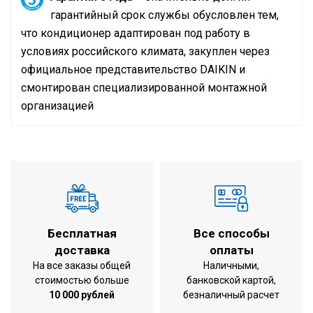
гарантийный срок службы обусловлен тем,
что кондиционер адаптирован под работу в
условиях российского климата, закуплен через
официальное представительство
DAIKIN
и
смонтирован специализированной монтажной
организацией
Технические данные
Кондиционер на помещение
Инструкция по установке и эксплуатации
до 50 м2
площадью
охлаждение /
Режим работы
обогрев
Холодопроизводительность (Мин /
- / 5,0 / - кВт
Ном / Макс)
Бесплатная
Все способы
доставка
оплаты
Теплопроизводительность (Мин /
- / 5,8 / - кВт
На все заказы общей
Наличными,
Ном / Макс)
стоимостью больше
банковской картой,
Потребляемая мощность при
10 000 рублей
безналичный расчет
1.49 кВт
охлаждении