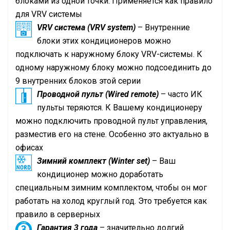
блоками из одной точки. Применяется как правило
для
VRV
системы
VRV
система (
VRV
system)
– Внутренние
блоки этих кондиционеров можно
подключать к наружному блоку
VRV
-системы. К
одному наружному блоку можно подсоединить до
9 внутренних блоков этой серии
Проводной пульт (Wired remote)
– часто ИК
пульты теряются. К Вашему кондиционеру
можно подключить проводной пульт управления,
разместив его на стене. Особенно это актуально в
офисах
Зимний комплект (Winter set)
– Ваш
кондиционер можно доработать
специальным зимним комплектом, чтобы он мог
работать на холод круглый год. Это требуется как
правило в серверных
Гарантия 3 года
– значительно долгий