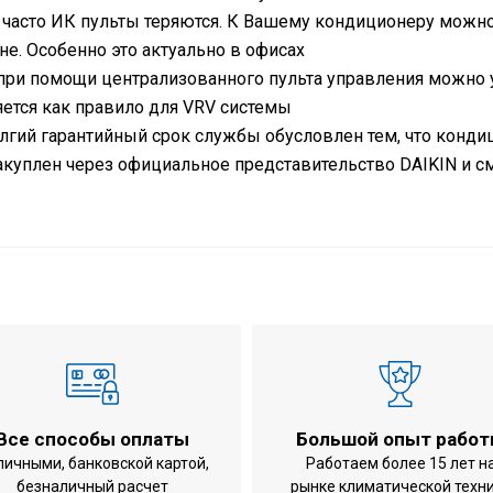
 часто ИК пульты теряются. К Вашему кондиционеру можн
ене. Особенно это актуально в офисах
при помощи централизованного пульта управления можно
яется как правило для
VRV
системы
лгий гарантийный срок службы обусловлен тем, что конди
закуплен через официальное представительство
DAIKIN
и с
ью
до 100 м2
уатации
охлаждение / обогре
11.43 кВт
11.58 кВт
300x820x820 / с пан
39 / с панелью 43 кг
Все способы оплаты
Большой опыт рабо
852x1030x400 мм
личными, банковской картой,
Работаем более 15 лет н
безналичный расчет
рынке климатической техн
95 кг