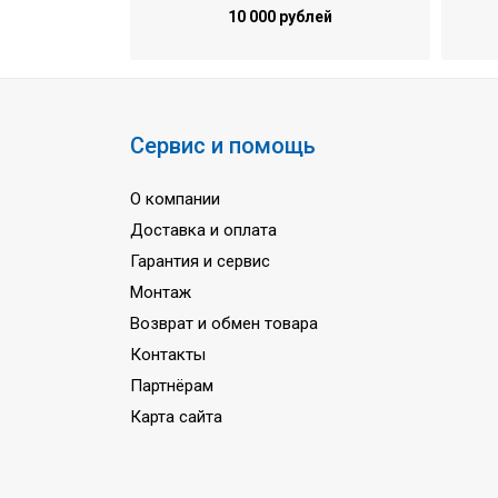
10 000 рублей
Уровень шума (внутренний блок)(Выс.
Уровень шума (наружный блок) ( Номи
Длинна трассы
Перепад высот
Сервис и помощь
Трубопровод хладагента (Жидкость)
О компании
Трубопровод хладагента (Газ)
Доставка и оплата
Марка хладагента
Гарантия и сервис
Минимальная рабочая температура на
Монтаж
Минимальная рабочая температура на
Возврат и обмен товара
Фаза/Частота/Напряжение
Контакты
Партнёрам
Гарантия
Карта сайта