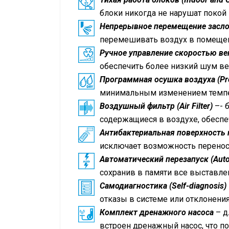
блоки никогда не нарушат покой
Непрерывное перемещение заслон
перемешивать воздух в помещен
Ручное управление скоростью ве
обеспечить более низкий шум ве
Программная осушка воздуха (Pr
минимальным изменением темп
Воздушный фильтр (Air Filter)
–- 
содержащиеся в воздухе, обесп
Антибактериальная поверхность пу
исключает возможность перенос
Автоматический перезапуск (Auto
сохранив в памяти все выставле
Самодиагностика (Self-diagnosis)
отказы в системе или отклонен
Комплект дренажного насоса
– д
встроен дренажный насос, что п