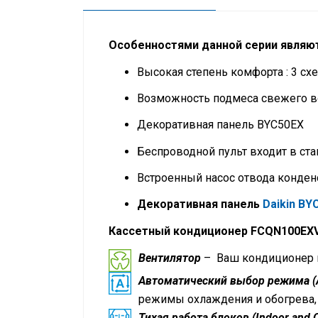
Особенностями данной серии являют
Высокая степень комфорта : 3 сх
Возможность подмеса свежего во
Декоративная панель BYC50EX
Беспроводной пульт входит в ст
Встроенный насос отвода конденс
Декоративная панель
Daikin BY
Кассетный кондиционер
FCQN100EXV
Вентилятор
– Ваш кондиционер м
Автоматический выбор режима (
режимы охлаждения и обогрева, 
Тихая работа блоков (Indoor and O