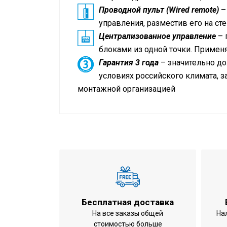
Проводной пульт (Wired remote)
–
управления, разместив его на ст
Централизованное управление
– 
блоками из одной точки. Примен
Гарантия 3 года
– значительно до
условиях российского климата, 
монтажной организацией
Технические данные
Кондиционер на помещение площад
Инструкция по установке и экспл
Режим работы
Холодопроизводительность
Теплопроизводительность
Габариты внутреннего блока (ВхШхГ)
Вес внутреннего блока
Бесплатная доставка
Габариты наружного блока (ВхШхГ)
На все заказы общей
На
стоимостью больше
Вес наружного блока