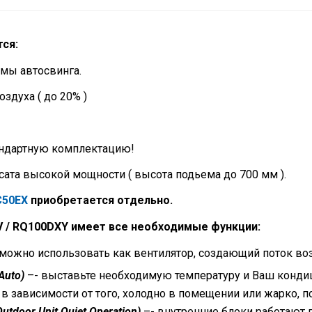
ся:
емы автосвинга.
здуха ( до 20% )
андартную комплектацию!
ата высокой мощности ( высота подьема до 700 мм ).
C50EX
приобретается отдельно.
 / RQ100DXY имеет все необходимые функции:
ожно использовать как вентилятор, создающий поток воз
Auto)
–- выставьте необходимую температуру и Ваш конди
в зависимости от того, холодно в помещении или жарко, 
utdoor Unit Quiet Operation)
–- внутренние блоки работают