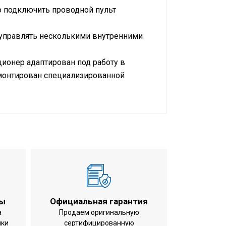
о подключить проводной пульт
 управлять несколькими внутренними
ционер адаптирован под работу в
монтирован специализированной
в
елью 375x990x990 мм
ты
Официальная гарантия
а
Продаем оригинальную
ики
сертифицированную