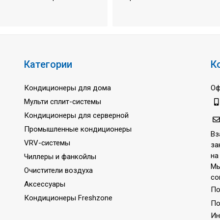
/Номин./Низк.)
47/44/36 дБ(А)
н./ Низк.)
58 дБ(А)
45 м
25 м
Категории
К
9,52 мм
Кондиционеры для дома
Оф
15,88 мм
Мульти сплит-системы
R-410A
Кондиционеры для серверной
 охлаждение
+19 ... +46 oC
Промышленные кондиционеры
Вз
 обогрев
-9 ... +18 oC
VRV-системы
за
3-/50/400
на
Чиллеры и фанкойлы
Мы
Очистители воздуха
3 года
со
Аксессуары
По
Кондиционеры Freshzone
По
Ин