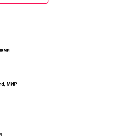
иями
ard, МИР
и