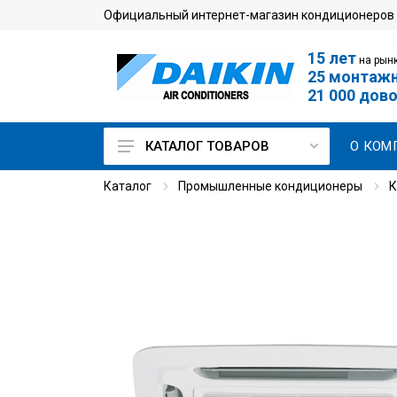
Официальный интернет-магазин кондиционеров
15 лет
на рынк
25 монтаж
21 000 дов
О КОМ
КАТАЛОГ ТОВАРОВ
Каталог
Промышленные кондиционеры
К
Кондиционеры для дома
Мульти сплит-системы
Кондиционеры для
серверной
Промышленные
кондиционеры
VRV-системы
Чиллеры и фанкойлы