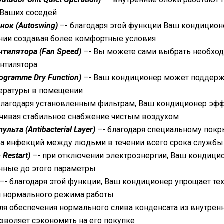
 Ваших соседей
ок (Autoswing)
–- благодаря этой функции Ваш кондицион
ии создавая более комфортные условия
нтилятора (Fan Speed)
–- Вы можете сами выбрать необход
нтилятора
ogramme Dry Function)
–- Ваш кондиционер может поддержи
ературы в помещении
благодаря установленным фильтрам, Ваш кондиционер эфф
ечивая стабильное снабжение чистым воздухом
льта (Antibacterial Layer)
–- благодаря специальному покр
а инфекций между людьми в течении всего срока службы
 Restart)
–- при отключении электроэнергии, Ваш кондицио
нные до этого параметры
–- благодаря этой функции, Ваш кондиционер упрощает те
ия нормального режима работы
ля обеспечения нормального слива конденсата из внутренн
озволяет сэкономить на его покупке