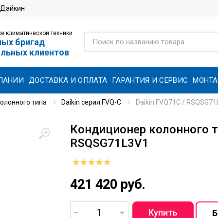
 Дайкин
е климатической техники
ных бригад
ольных клиентов
ПАНИИ
ДОСТАВКА И ОПЛАТА
ГАРАНТИЯ И СЕРВИС
МОНТ
олонного типа
Daikin серия FVQ-C
Daikin FVQ71C / RSQSG71
Кондиционер колонного ти
RSQSG71L3V1
421 420 руб.