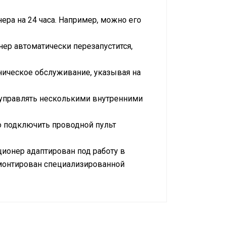
ра на 24 часа. Например, можно его
ер автоматически перезапустится,
ническое обслуживание, указывая на
 управлять несколькими внутренними
о подключить проводной пульт
ционер адаптирован под работу в
монтирован специализированной
о 70 м2
хлаждение / обогрев