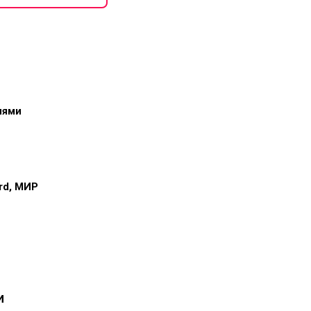
иями
ard, МИР
и