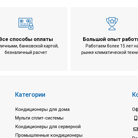
м / Макс)
-
/ Макс)
-
нии
2
е
2
Все способы оплаты
Большой опыт рабо
1
личными, банковской картой,
Работаем более 15 лет н
безналичный расчет
рынке климатической техн
3
7
6
/ Номин./ Низк.)
4
 Номин./ Низк.)
-
Категории
К
5
Кондиционеры для дома
Оф
1
Мульти сплит-системы
Кондиционеры для серверной
9
Промышленные кондиционеры