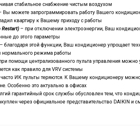
ечивая стабильное снабжение чистым воздухом
 Вы можете запрограммировать работу Вашего кондиционе
ладил квартиру к Вашему приходу с работы
Restart)
– при отключении электроэнергии, Ваш кондицион
нные до этого параметры
– благодаря этой функции, Ваш кондиционер упрощает тех
ия нормального режима работы
при помощи централизованного пульта управления можно
яется как правило для
VRV
системы
 часто ИК пульты теряются. К Вашему кондиционеру можн
ене. Особенно это актуально в офисах
лгий гарантийный срок службы обусловлен тем, что конди
закуплен через официальное представительство
DAIKIN
и с
ью
д
о