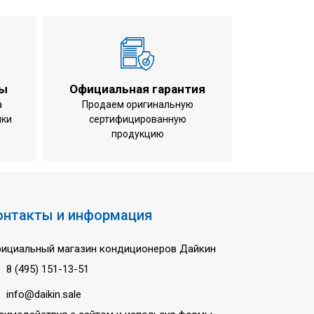
 / 6,80 / - кВт
 / 7,50 / - кВт
.12 кВт
.08 кВт
ты
Официальная гарантия
850x600x270 мм
а
Продаем оригинальную
ики
сертифицированную
9 кг
продукцию
70x900x320 мм
7 кг
3,0 / 41,0 / 38,0 дБ(А)
 / 49,0 / 47,0 дБ(А)
онтакты и информация
0 м
ициальный магазин кондиционеров Дайкин
5 м
8 (495) 151-13-51
Инверторное
info@daikin.sale
,52 мм