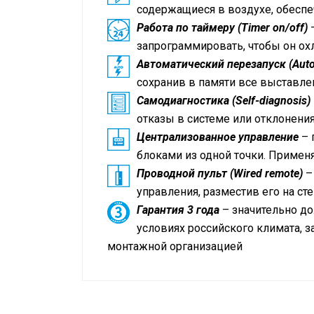
содержащиеся в воздухе, обесп
Работа по таймеру (Timer on/off)
–
запрограммировать, чтобы он ох
Автоматический перезапуск (Auto 
сохранив в памяти все выставле
Самодиагностика (Self-diagnosis)
отказы в системе или отклонен
Централизованное управление
– 
блоками из одной точки. Примен
Проводной пульт (Wired remote)
–
управления, разместив его на ст
Гарантия 3 года
– значительно до
условиях российского климата, 
монтажной организацией
Технические данные
Кондиционер на помещение площад
Схема блоков
Режим работы