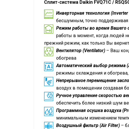
Сплит-система Daikin FVQ71C / RSQS
Инверторная технология (Inverter 
бесшумным, точно поддерживая
Режим работы во время Вашего 
работы в момент, когда людей н
прежний режим, как только Вы верне
Вентилятор (Ventilator)
– Ваш кон
обогрева
Автоматический выбор режима (
режимы охлаждения и обогрева, 
Непрерывное перемещение заслон
воздух в помещении создавая б
Ручное управление скоростью вен
обеспечить более низкий шум ве
Программная осушка воздуха (Pro
минимальным изменением темп
Воздушный фильтр (Air Filter)
– б