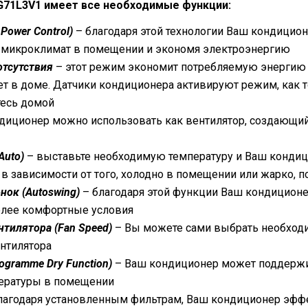
G71L3V1
имеет все необходимые функции:
Power Control)
– благодаря этой технологии Ваш кондицион
 микроклимат в помещении и экономя электроэнергию
отсутствия
– этот режим экономит потребляемую энергию 
ет в доме. Датчики кондиционера активируют режим, как 
тесь домой
диционер можно использовать как вентилятор, создающий
Auto)
– выставьте необходимую температуру и Ваш кондиц
в зависимости от того, холодно в помещении или жарко, 
ок (Autoswing)
– благодаря этой функции Ваш кондицион
олее комфортные условия
тилятора (Fan Speed)
– Вы можете сами выбрать необходи
нтилятора
gramme Dry Function)
– Ваш кондиционер может поддержив
ературы в помещении
лагодаря установленным фильтрам, Ваш кондиционер эффе