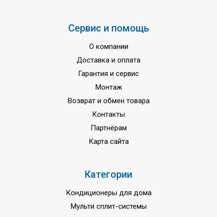
Марка хладагента
R410A
Сервис и помощь
Минимальная рабочая
-10 ... +46 oC
температура на охлаждение
О компании
Минимальная рабочая
Доставка и оплата
-15 ... +18 oC
температура на обогрев
Гарантия и сервис
Коэффициент SEER (сезонный,
Монтаж
5,41 / А
охлаждение)
Возврат и обмен товара
Коэффициент SCOP (сезонный,
Контакты
4,18 / А+
обогрев)
Партнёрам
Максимальная длинна
Карта сайта
30 м
трубопровода
Максимальный перед высот
20 м
Категории
Диаметр труб (жидкость / газ)
6,4 / 12,7 мм
Кондиционеры для дома
Напряжение питания
220 вольт
Мульти сплит-системы
Гарантия
3 года