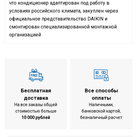
что кондиционер адаптирован под работу в
условиях российского климата, закуплен через
официальное представительство
DAIKIN
и
смонтирован специализированной монтажной
организацией
Кондиционер на помещение
до 50 м2
площадью
охлаждение /
Режим работы
обогрев
Холодопроизводительность (Мин
1,70 / 5,00 /
/ Ном / Макс)
Бесплатная
Все способы
5,60 кВт
доставка
оплаты
Теплопроизводительность (Мин /
1,70 / 5,80 /
На все заказы общей
Наличными,
Ном / Макс)
8,10 кВт
стоимостью больше
банковской картой,
600x950x215
10 000 рублей
безналичный расчет
Габариты внутреннего блока
мм
Вес внутреннего блока
22 кг