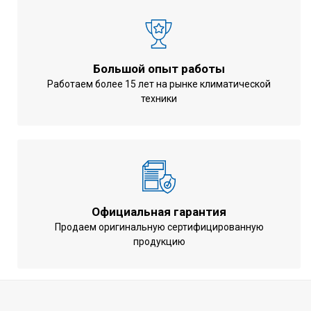
735x825x300
Габариты наружного блока
мм
Вес наружного блока
48 кг
Большой опыт работы
Потребляемая мощность при
0.50 / 1.51 /
Работаем более 15 лет на рынке климатической
охлаждении
2.00 кВт
техники
Потребляемая мощность при
0.50 / 1.57 /
обогреве
2.66 кВт
Годовое потребление энергии
324/1543 кВт.ч
(охлаждение/нагрев)
Минимальный уровень шума
32 дБ(А)
(охлаждение)
Официальная гарантия
Продаем оригинальную сертифицированную
Минимальный уровень шума
30 дБ(А)
продукцию
(нагрев)
Минимальный уровень шума
26 дБ(А)
(тепловое излучение)
Управление компрессором
Инверторное