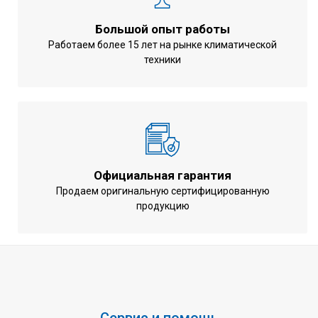
Габариты наружного блока
770x900x320 мм
(ВхШхГ)
Большой опыт работы
Вес наружного блока
84/83 кг
Работаем более 15 лет на рынке климатической
техники
Минимальный уровень шума
37 дБ(А)
(внутренний блок)
Минимальный уровень шума
50 дБ(А)
(наружный блок)
Управление компрессором
Неинверторное
Марка хладагента
R410A
Официальная гарантия
Минимальная рабочая
Продаем оригинальную сертифицированную
-5 ... +46 oC
продукцию
температура на охлаждение
Минимальная рабочая
-
температура на обогрев
Коэффициент EER
2,68 / 2,81
Коэффициент COP
-
Максимальная длинна