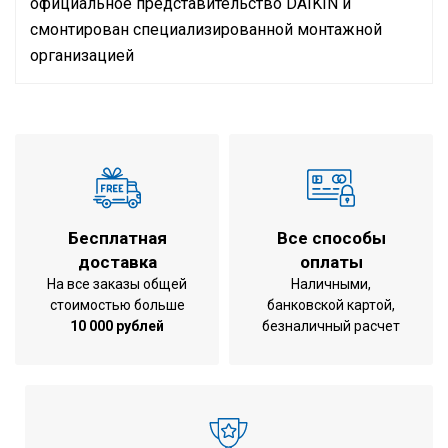
официальное представительство
DAIKIN
и
смонтирован специализированной монтажной
организацией
Кондиционер на помещение
до 70 м2
площадью
Режим работы
охлаждение
Холодопроизводительность
7,10 кВт
Теплопроизводительность
-
Бесплатная
Все способы
Потребляемая мощность
доставка
оплаты
2,65 / 2,53 кВт
(охлаждение)
На все заказы общей
Наличными,
стоимостью больше
банковской картой,
Потребляемая мощность
-
10 000 рублей
безналичный расчет
(обогрев)
Габариты внутреннего блока
290x1050x230 мм
(ВхШхГ)
Вес внутреннего блока
13 кг