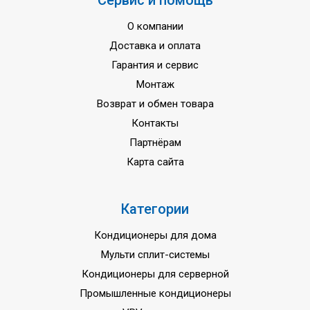
Сервис и помощь
70 м
трубопровода
О компании
Максимальный перепад
30 м
Доставка и оплата
высот
Гарантия и сервис
Диаметр труб (жидкость /
9,5 / 15,5
Монтаж
газ)
Возврат и обмен товара
1~/50/220-240 /
Напряжение питания
Контакты
3~/50/400 вольт
Партнёрам
Гарантия
3 года
Карта сайта
Страна сборки
Тайланд
Категории
Кондиционеры для дома
Мульти сплит-системы
Кондиционеры для серверной
Промышленные кондиционеры