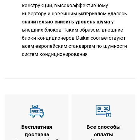
конструкции, высокоэффективному
инвертору и новейшим материалом удалось
значительно снизить уровень шума
у
внешних блоков. Таким образом, внешние
блоки кондиционеров Daikin соответствуют
всем европейским стандартам по шумности
систем кондиционирования.
Технические характеристики
Кондиционер на помещение
до 280 м2
площадью
охлаждение /
Режим работы
обогрев
Холодопроизводительность
28,0 кВт
Бесплатная
Все способы
Теплопроизводительность
31,5 кВт
доставка
оплаты
1680x930x765