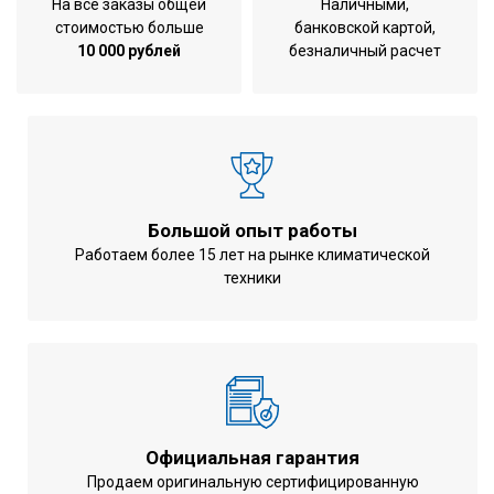
На все заказы общей
Наличными,
Габариты блока
мм
стоимостью больше
банковской картой,
10 000 рублей
безналичный расчет
Вес блока
187 кг
Воздухообмен при охлаждении
10260 м3/ч
Воздухообмен при обогреве
10260 м3/ч
Потребляемая мощность при
5.22 кВт
охлаждении
Потребляемая мощность при
Большой опыт работы
5.56 кВт
обогреве
Работаем более 15 лет на рынке климатической
техники
Энергоэффективность EER
3,77
Энергоэффективность COP
4,09
Минимальный уровень шума
58 дБ
Управление компрессором
Инверторное
Марка хладагента
R410A
Официальная гарантия
Диаметр труб ( жидкость )
9,52 мм
Продаем оригинальную сертифицированную