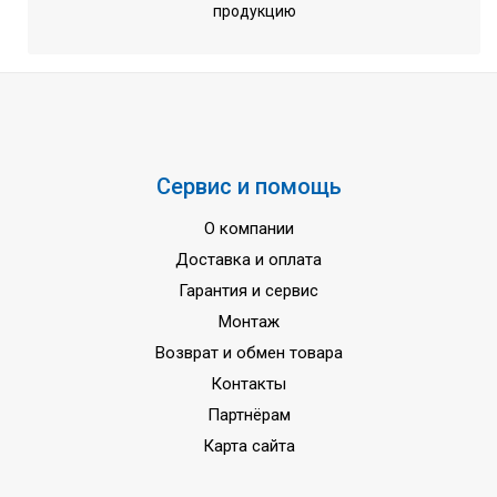
Диаметр труб ( газ )
22,2 мм
продукцию
Трубопровод хладагента(макс.
50+5 / 30+5 м
длина/перепад высот)
Минимальная рабочая
-5 ... +46 °C
температура на охлаждение
Минимальная рабочая
-20 ... +15,5 °C
Сервис и помощь
температура на обогрев
Напряжение питания
380-415 вольт
О компании
Доставка и оплата
Частота тока
50 Гц
Гарантия и сервис
Гарантия
3 года
Монтаж
Возврат и обмен товара
Контакты
Партнёрам
Карта сайта