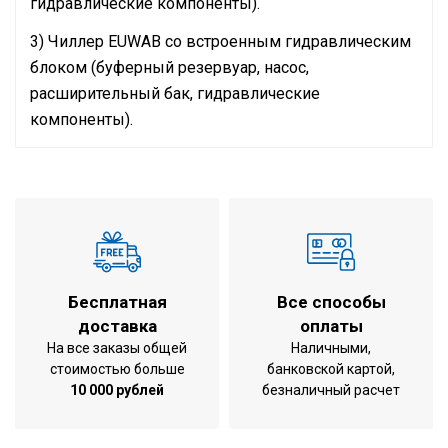
гидравлические компоненты).
3) Чиллер ЕUWAB со встроенным гидравлическим
блоком (буферный резервуар, насос,
расширительный бак, гидравлические
компоненты).
Технические характеристики
Режим работы
охлаждение
Холодопроизводительность
22,9 кВт
Потребляемая мощность при
8,88 кВт
охлаждении
Энергоэффективность
2,58
Бесплатная
Все способы
охлаждение ERR
доставка
оплаты
Рабочий диапазон температур на
5 (-10 опция) ~
На все заказы общей
Наличными,
охлаждение (по жидкости / по
+25 / -15 ~ +43
стоимостью больше
банковской картой,
воздуху)
°C
10 000 рублей
безналичный расчет
1450x1290x734
Габариты блока
мм (ВхШхГ)