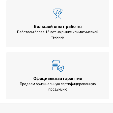
Вес агрегата
271 кг
Уровень звукового давления
78 дБ(А)
Компрессор
Спиральный
Большой опыт работы
Трубный с
Работаем более 15 лет на рынке климатической
Воздушный теплообменник
техники
вафельным
оребрением
1-1/4 (вставн.)
Диаметр соединений для труб
дюйма
Марка хладагента
R407c
Количество фаз
3 ~
Официальная гарантия
Напряжение питания
400 В
Продаем оригинальную сертифицированную
продукцию
Частота тока
50 Гц
Гарантия
3 года