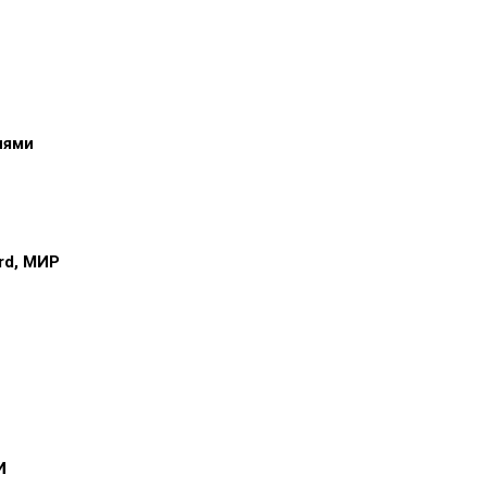
иями
ard, МИР
и