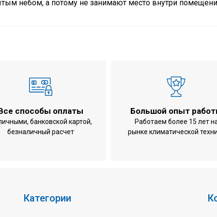
тым небом, а потому не занимают место внутри помещени
ох
34,
37,
нии
14,
е
14,
RR
2,2
Все способы оплаты
Большой опыт рабо
2,6
личными, банковской картой,
Работаем более 15 лет н
безналичный расчет
рынке климатической техн
ждение (по жидкости / по воздуху)
5 (
ев (по жидкости / по воздуху)
35~
132
455
79 
Категории
К
Сп