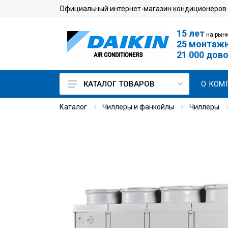
Официальный интернет-магазин кондиционеров
15 лет
на рынк
25 монтаж
21 000 дов
О КОМ
КАТАЛОГ ТОВАРОВ
Каталог
Чиллеры и фанкойлы
Чиллеры
Кондиционеры для дома
Мульти сплит-системы
Кондиционеры для
серверной
Промышленные
кондиционеры
VRV-системы
Чиллеры и фанкойлы