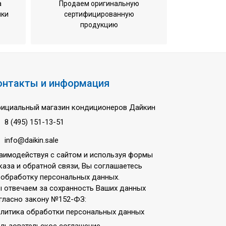
а
Продаем оригинальную
ики
сертифицированную
кг
продукцию
верторное
онтакты и информация
2
... +46 oC
ициальный магазин кондиционеров Дайкин
... +18 oC
8 (495) 151-13-51
-240 вольт
info@daikin.sale
Гц
аимодействуя с сайтом и используя формы
каза и обратной связи, Вы соглашаетесь
ода
 обработку персональных данных.
хия
 отвечаем за сохранность Ваших данных
гласно закону №152-ФЗ:
литика обработки персональных данных