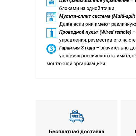
Централизованное управление
– 
блоками из одной точки.
Мульти-сплит система (Multi-split
Даже если они имеют различную
Проводной пульт (Wired remote)
–
управления, разместив его на ст
Гарантия 3 года
– значительно до
условиях российского климата, 
монтажной организацией
Технические данные
Кондиционер на помещение площад
Режим работы
Холодопроизводительность
Теплопроизводительность
Воздухообмен при охлаждении
Воздухообмен при обогреве
Бесплатная доставка
Габариты внутреннего блока (ВхШхГ)