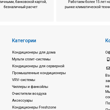
личными, банковской картой,
Работаем более 15 лет н
безналичный расчет
рынке климатической техн
21 
нутреннего блока:27 дБ
внутреннего блока:35 дБ
Ин
Категории
К
R3
 охлаждение
-10 
Кондиционеры для дома
Оф
 обогрев
-15 
Мульти сплит-системы
Кондиционеры для серверной
220
Промышленные кондиционеры
50 
Вз
VRV-системы
за
3 г
на
Чиллеры и фанкойлы
Че
Мы
Очистители воздуха
со
Аксессуары
По
Кондиционеры Freshzone