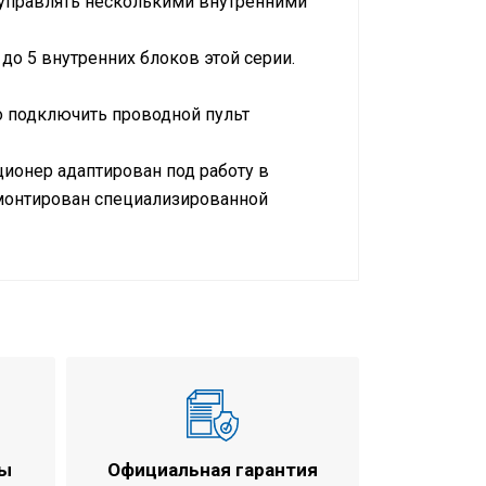
 управлять несколькими внутренними
о 5 внутренних блоков этой серии.
о подключить проводной пульт
ционер адаптирован под работу в
монтирован специализированной
35 м2
аждение / обогрев
 - 3,8 кВт
 - 5,0 кВт
 м3/ч
 м3/ч
ты
Официальная гарантия
0x750x620 мм