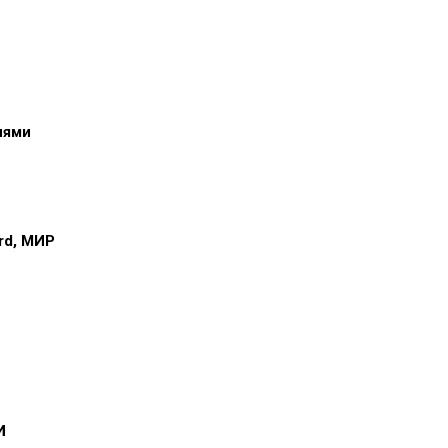
иями
ard, МИР
и