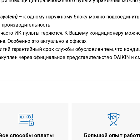
при помощи централизованного пульта управления можно
 system)
– к одному наружному блоку можно подсоединить д
 производительность
 часто ИК пульты теряются. К Вашему кондиционеру можн
ене. Особенно это актуально в офисах
лгий гарантийный срок службы обусловлен тем, что конди
закуплен через официальное представительство
DAIKIN
и с
ью
до 
охл
1,4
1,4
522
522
Все способы оплаты
Большой опыт рабо
20