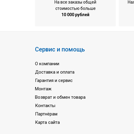
На все заказы общей
На
стоимостью больше
Вес внутреннего блока
10 000 рублей
Минимальный уровень шума в
Максимальный уровень шума 
Управление компрессором
Сервис и помощь
Марка хладагента
Минимальная рабочая температура на
О компании
Минимальная рабочая температура на
Доставка и оплата
Гарантия и сервис
Напряжение питания
Монтаж
Частота тока
Возврат и обмен товара
Гарантия
Контакты
Страна сборки
Партнёрам
Карта сайта