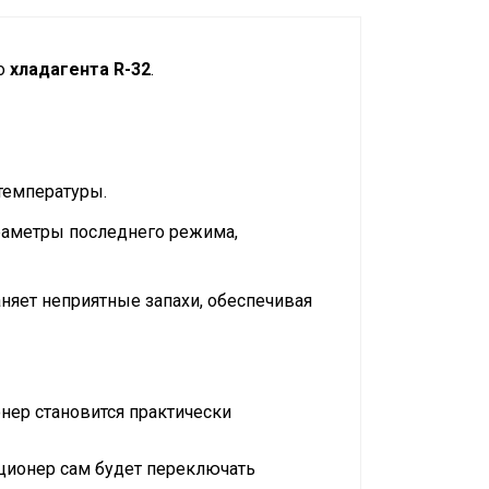
го
хладагента R-32
.
температуры.
араметры последнего режима,
няет неприятные запахи, обеспечивая
онер становится практически
ционер сам будет переключать