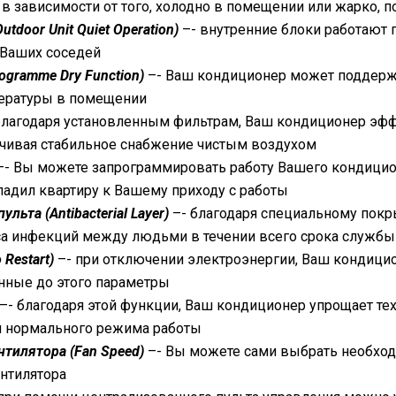
в зависимости от того, холодно в помещении или жарко, 
utdoor Unit Quiet Operation)
–- внутренние блоки работают
 Ваших соседей
ogramme Dry Function)
–- Ваш кондиционер может поддержи
ературы в помещении
благодаря установленным фильтрам, Ваш кондиционер эфф
ечивая стабильное снабжение чистым воздухом
–- Вы можете запрограммировать работу Вашего кондицион
ладил квартиру к Вашему приходу с работы
льта (Antibacterial Layer)
–- благодаря специальному покр
а инфекций между людьми в течении всего срока службы
 Restart)
–- при отключении электроэнергии, Ваш кондицио
нные до этого параметры
–- благодаря этой функции, Ваш кондиционер упрощает те
ия нормального режима работы
нтилятора (Fan Speed)
–- Вы можете сами выбрать необход
нтилятора