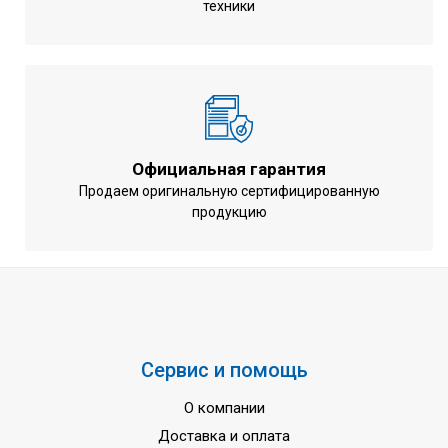
техники
Потребляемая мощность при
1.72 кВт
охлаждении
Потребляемая мощность при
1.82 кВт
обогреве
Минимальная рабочая
-10 ... +46 °C
температура на охлаждение
Официальная гарантия
Минимальная рабочая
Продаем оригинальную сертифицированную
-15 ... +18 °C
продукцию
температура на обогрев
Напряжение питания
220-240 вольт
Частота тока
50 Гц
Гарантия
3 года
Страна сборки
Чехия
Сервис и помощь
О компании
Доставка и оплата