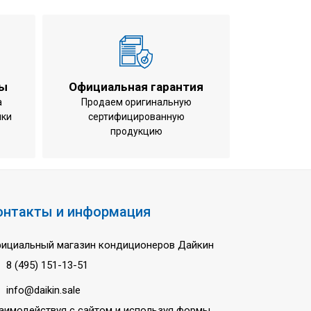
8 кг
глянцевый
21 дБ
41 Дб
ты
Официальная гарантия
R410A
а
Продаем оригинальную
ики
сертифицированную
-10 oC
продукцию
-15 oC
3 года
Чехия
2-5
онтакты и информация
Daikin ARC470A1
ициальный магазин кондиционеров Дайкин
есть
8 (495) 151-13-51
на 24 часа
info@daikin.sale
режим Sleep mode
аимодействуя с сайтом и используя формы