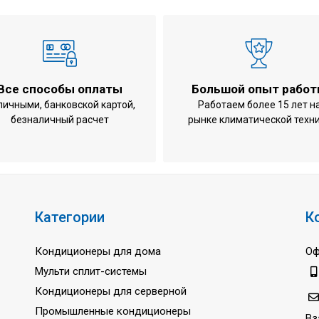
ний блок)
нний блок)
Все способы оплаты
Большой опыт рабо
личными, банковской картой,
Работаем более 15 лет н
безналичный расчет
рынке климатической техн
 охлаждение
 обогрев
х блоков
Категории
К
Кондиционеры для дома
Оф
Мульти сплит-системы
Кондиционеры для серверной
Промышленные кондиционеры
Вз