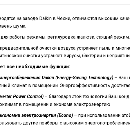
водятся на заводе Daikin в Чехии, отличаются высоким ка
овень шума.
 для работы режимы: регилуровка жалюзи, спящий режим, 
предварительной очистки воздуха устраняет пыль и многие
итической очистки устраняет вирусы, бактерии и неприятны
еет все необходимые функции:
энергосбережения Daikin (Energy-Saving Technology)
– Ваш 
ный климат в помещении. Энергоэффективность достигае
erter Power Control)
– благодаря этой технологии Ваш конд
оклимат в помещении и экономя электроэнергию
кономии электроэнергии (Econo)
– при использовании это
пользовать другие приборы с высоким энергопотреблением