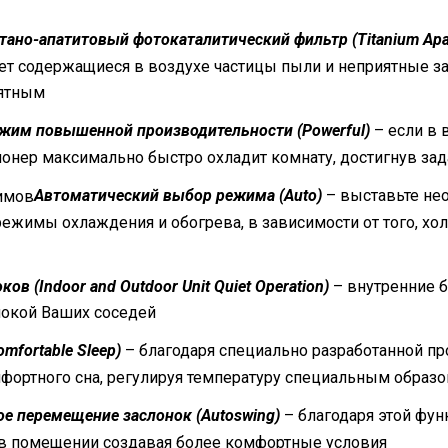
тано-апатитовый фотокаталитический фильтр (Titanium Apat
т содержащиеся в воздухе частицы пыли и неприятные зап
иятным
жим повышенной производительности (Powerful)
– если в 
онер максимально быстро охладит комнату, достигнув за
Автоматический выбор режима (Auto)
– выставьте не
ежимы охлаждения и обогрева, в зависимости от того, хо
ков (Indoor and Outdoor Unit Quiet Operation)
– внутренние б
покой Ваших соседей
mfortable Sleep)
– благодаря специально разработанной п
фортного сна, регулируя температуру специальным образ
е перемещение заслонок (Autoswing)
– благодаря этой фу
в помещении создавая более комфортные условия