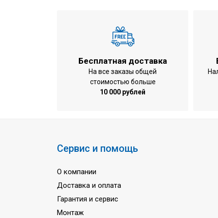
Вес внутреннего блока
Цвет внутреннего блока
Минимальный уровень шума (внутрен
Максимальный уровень шума (внутре
Бесплатная доставка
Марка хладагента
На все заказы общей
На
стоимостью больше
Минимальная рабочая температура на
10 000 рублей
Минимальная рабочая температура на
Гарантия
Страна сборки
Количество подключаемых внутренни
Сервис и помощь
Пульт дистанционного управления
О компании
Изменение положения заслонок
Доставка и оплата
Таймер
Гарантия и сервис
Ночной режим
Монтаж