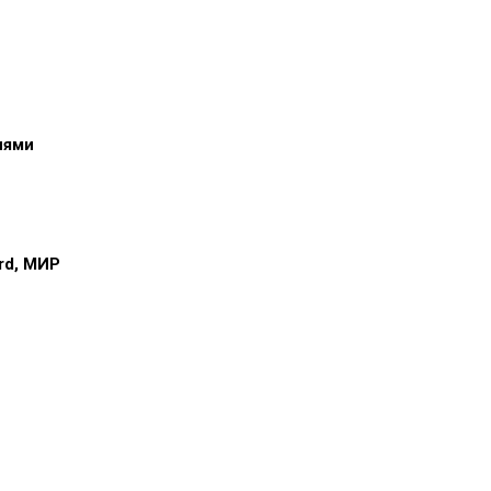
иями
ard, МИР