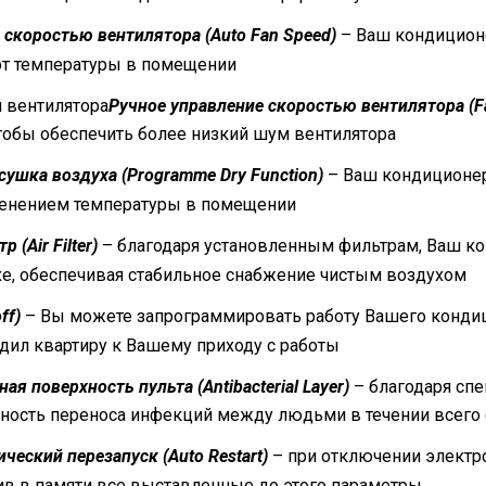
 скоростью вентилятора (Auto Fan Speed)
– Ваш кондицион
 от температуры в помещении
Ручное управление скоростью вентилятора (F
тобы обеспечить более низкий шум вентилятора
ушка воздуха (Programme Dry Function)
– Ваш кондиционе
менением температуры в помещении
(Air Filter)
– благодаря установленным фильтрам, Ваш к
хе, обеспечивая стабильное снабжение чистым воздухом
ff)
– Вы можете запрограммировать работу Вашего кондиц
адил квартиру к Вашему приходу с работы
ая поверхность пульта (Antibacterial Layer)
– благодаря сп
жность переноса инфекций между людьми в течении всего
ческий перезапуск (Auto Restart)
– при отключении электр
нив в памяти все выставленные до этого параметры