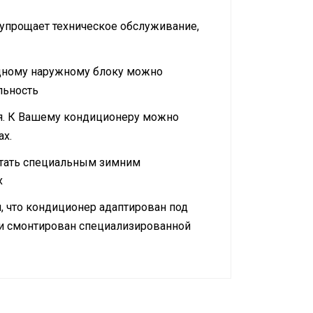
 упрощает техническое обслуживание,
дному наружному блоку можно
льность
ся. К Вашему кондиционеру можно
ах.
тать специальным зимним
х
, что кондиционер адаптирован под
N и смонтирован специализированной
охлаждение / обогрев
283x770x216 мм