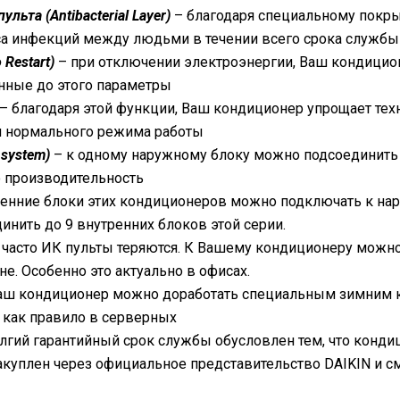
ьта (Antibacterial Layer)
– благодаря специальному покры
а инфекций между людьми в течении всего срока службы
Restart)
– при отключении электроэнергии, Ваш кондицион
нные до этого параметры
– благодаря этой функции, Ваш кондиционер упрощает тех
ия нормального режима работы
 system)
– к одному наружному блоку можно подсоединить д
 производительность
енние блоки этих кондиционеров можно подключать к на
нить до 9 внутренних блоков этой серии.
 часто ИК пульты теряются. К Вашему кондиционеру можн
не. Особенно это актуально в офисах.
аш кондиционер можно доработать специальным зимним ко
я как правило в серверных
лгий гарантийный срок службы обусловлен тем, что конди
закуплен через официальное представительство
DAIKIN
и с