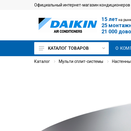
Официальный интернет-магазин кондиционеров
15 лет
на рынк
25 монтаж
21 000 дов
О КОМ
КАТАЛОГ ТОВАРОВ
Каталог
Мульти сплит-системы
Настенны
Кондиционеры для дома
Мульти сплит-системы
Кондиционеры для
серверной
Промышленные
кондиционеры
VRV-системы
Чиллеры и фанкойлы