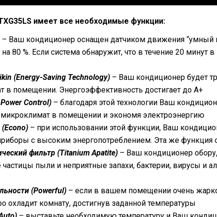
TXG35LS имеет все необходимые функции:
– Ваш кондиционер оснащен датчиком движения “умный г
а 80 %. Если система обнаружит, что в течение 20 минут 
in (Energy-Saving Technology)
– Ваш кондиционер будет т
 в помещении. Энергоэффективность достигает до А+
Power Control)
– благодаря этой технологии Ваш кондицион
 микроклимат в помещении и экономя электроэнергию
(Econo)
– при использовании этой функции, Ваш кондицион
 приборы с высоким энергопотреблением. Эта же функция
еский фильтр (Titanium Apatite)
– Ваш кондиционер обору
частицы пыли и неприятные запахи, бактерии, вирусы и а
ьности (Powerful)
– если в вашем помещении очень жарко
 охладит комнату, достигнув заданной температуры
Auto)
– выставьте необходимую температуру и Ваш кондиц