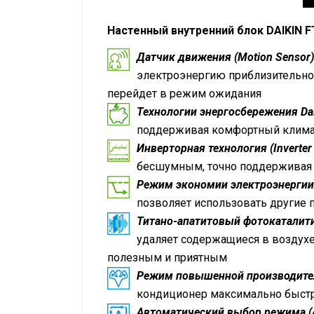
Настенный внутренний блок
DAIKIN
F
Датчик движения (Motion Sensor)
электроэнергию приблизительно н
перейдет в режим ожидания
Технологии энергосбережения Daik
поддерживая комфортный климат
Инверторная технология (Inverter 
бесшумным, точно поддерживая
Режим экономии электроэнергии 
позволяет использовать другие
Титано-апатитовый фотокаталитич
удаляет содержащиеся в воздухе 
полезным и приятным
Режим повышенной производител
кондиционер максимально быстро
Автоматический выбор режима (