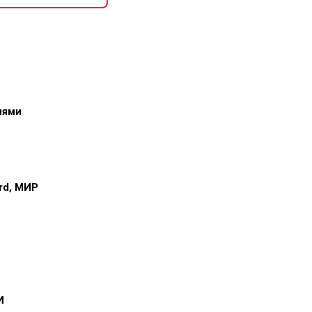
иями
ard, МИР
и