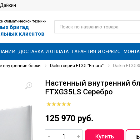
 Дайкин
е климатической техники
ных бригад
ольных клиентов
ПАНИИ
ДОСТАВКА И ОПЛАТА
ГАРАНТИЯ И СЕРВИС
МОНТ
е внутренние блоки
Daikin серия FTXG "Emura"
Daikin FTXG
Настенный внутренний бло
FTXG35LS Серебро
125 970 руб.