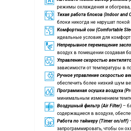
режимы охлаждения и обогрева, 
Тихая работа блоков (Indoor and O
блоки никогда не нарушат покой
Комфортный сон (Comfortable Sle
идеальные условия для комфортн
Непрерывное перемещение заслон
воздух в помещении создавая б
Управление скоростью вентилятор
зависимости от температуры в 
Ручное управление скоростью вен
обеспечить более низкий шум ве
Программная осушка воздуха (Pro
минимальным изменением темп
Воздушный фильтр (Air Filter)
– б
содержащиеся в воздухе, обесп
Работа по таймеру (Timer on/off)
–
запрограммировать, чтобы он ох