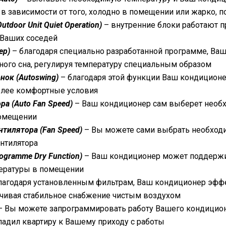
в зависимости от того, холодно в помещении или жарко, 
utdoor Unit Quiet Operation)
– внутренние блоки работают 
 Ваших соседей
ep)
– благодаря специально разработанной программе, Ваш
ого сна, регулируя температуру специальным образом
ок (Autoswing)
– благодаря этой функции Ваш кондицион
олее комфортные условия
а (Auto Fan Speed)
– Ваш кондиционер сам выберет необх
помещении
тилятора (Fan Speed)
– Вы можете сами выбрать необходи
нтилятора
gramme Dry Function)
– Ваш кондиционер может поддержив
ературы в помещении
лагодаря установленным фильтрам, Ваш кондиционер эффе
ечивая стабильное снабжение чистым воздухом
 Вы можете запрограммировать работу Вашего кондиционе
ладил квартиру к Вашему приходу с работы