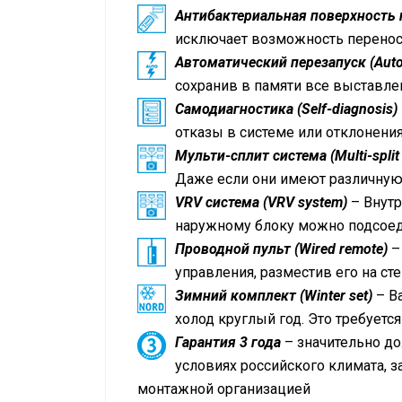
Антибактериальная поверхность пул
исключает возможность перенос
Автоматический перезапуск (Auto 
сохранив в памяти все выставле
Самодиагностика (Self-diagnosis)
отказы в системе или отклонен
Мульти-сплит система (Multi-split
Даже если они имеют различную
VRV
система (
VRV
system)
– Внутр
наружному блоку можно подсоеди
Проводной пульт (Wired remote)
–
управления, разместив его на сте
Зимний комплект (Winter set)
– В
холод круглый год. Это требуетс
Гарантия 3 года
– значительно до
условиях российского климата, 
монтажной организацией