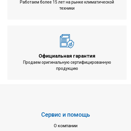
Работаем более 15 лет на рынке климатической
0.83 кВт
охлаждении
техники
Потребляемая мощность при
1.18 кВт
обогреве
Годовое потребление энергии
147/847 кВт.ч
(охлаждение/нагрев)
Минимальный уровень шума
20 дБ(А)
(внутренний блок)
Официальная гарантия
Продаем оригинальную сертифицированную
Максимальный уровень шума
49 дБ(А)
продукцию
(внутренний блок)
Управление компрессором
Инверторное
Марка хладагента
R32
Перепад высот
15 м
Максимальная длина труботрассы
20 м
Сервис и помощь
Минимальная рабочая
-10 ... +46 oC
температура на охлаждение
О компании