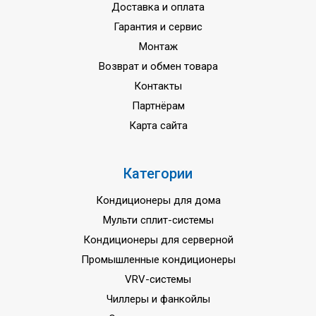
Доставка и оплата
Минимальная рабочая
-15 ... +18 oC
температура на обогрев
Гарантия и сервис
Монтаж
Коэффициент ESEER (сезонный,
8,11/A++
охлаждение)
Возврат и обмен товара
Контакты
Коэффициент SCOP (сезонный,
4,63/ А++
обогрев)
Партнёрам
Карта сайта
Напряжение питания
220 вольт
Гарантия
3 года
Категории
Страна сборки
Турция/Чехия
Кондиционеры для дома
Мульти сплит-системы
Кондиционеры для серверной
Промышленные кондиционеры
VRV-системы
Чиллеры и фанкойлы