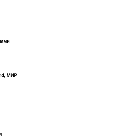
иями
ard, МИР
и