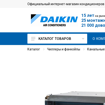
Официальный интернет-магазин кондиционеров
15 лет
на рынк
25 монтаж
21 000 дов
О КОМ
КАТАЛОГ ТОВАРОВ
Каталог
Чиллеры и фанкойлы
Канальные
Кондиционеры для дома
Мульти сплит-системы
Кондиционеры для
серверной
Промышленные
кондиционеры
VRV-системы
Чиллеры и фанкойлы