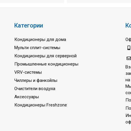
59 / 37 дБ
65 Па
1 ~
Категории
К
220-240 В
Кондиционеры для дома
Оф
50 Гц
Мульти сплит-системы
3 года
Кондиционеры для серверной
Промышленные кондиционеры
Вз
VRV-системы
за
на
Чиллеры и фанкойлы
Мы
Очистители воздуха
со
Аксессуары
По
Кондиционеры Freshzone
По
Ин
оф