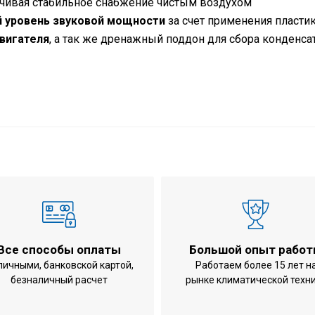
ечивая стабильное снабжение чистым воздухом
й уровень звуковой мощности
за счет применения пласти
вигателя
, а так же дренажный поддон для сбора конденсат
уатации
охлаждение /
5,45 кВт
5,99 кВт
239х1339х609
33 кг
нии
0,154 кВт
Все способы оплаты
Большой опыт рабо
е
0,154 кВт
личными, банковской картой,
Работаем более 15 лет н
безналичный расчет
рынке климатической техн
800 м3/час
4