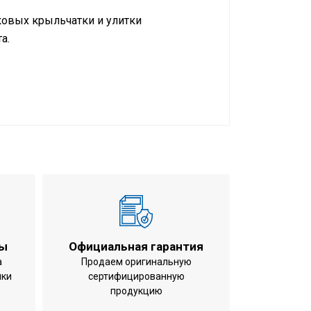
ковых крыльчатки и улитки
а.
 обогрев
 мм (ВхШхГ)
ты
Официальная гарантия
а
Продаем оригинальную
ики
сертифицированную
продукцию