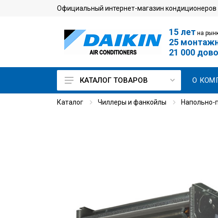
Официальный интернет-магазин кондиционеров
15 лет
на рынк
25 монтаж
21 000 дов
О КОМ
КАТАЛОГ ТОВАРОВ
Каталог
Чиллеры и фанкойлы
Напольно-
Кондиционеры для дома
Мульти сплит-системы
Кондиционеры для
серверной
Промышленные
кондиционеры
VRV-системы
Чиллеры и фанкойлы