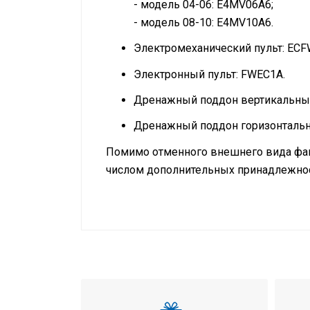
- модель 04-06: E4MV06A6;
- модель 08-10: E4MV10A6.
Электромеханический пульт: EC
Электронный пульт: FWEC1A.
Дренажный поддон вертикальный
Дренажный поддон горизонтальн
Помимо отменного внешнего вида фан
числом дополнительных принадлежно
Инструкция по установке и экспл
Режим работы
Тип внутреннего блока
Холодопроизводительность
Теплопроизводительность