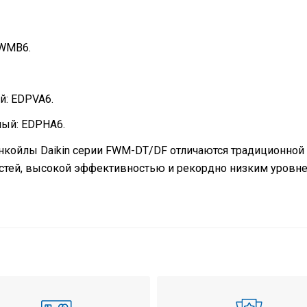
FWMB6.
: EDPVA6.
ый: EDPHA6.
койлы Daikin серии FWM-DT/DF отличаются традиционной
стей, высокой эффективностью и рекордно низким уровн
уатации
охлаж
Напол
1,46 к
1,90 к