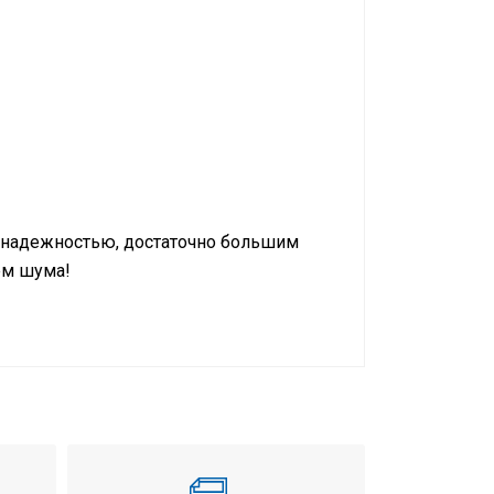
 надежностью, достаточно большим
ем шума!
дение / обогрев
ьный-подпотолочный
Вт
Вт