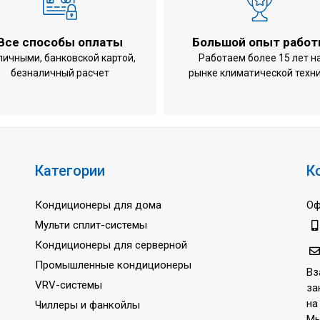
535x5
15 кг
Все способы оплаты
Большой опыт рабо
нии
0,037 
личными, банковской картой,
Работаем более 15 лет н
безналичный расчет
рынке климатической техн
е
0,037 
307 м3
251 / 
дение / обогрев)
0,5 / 0
0,5 д
Категории
К
4
Кондиционеры для дома
Оф
48 дБ
Мульти сплит-системы
1 ~
Кондиционеры для серверной
220-24
Промышленные кондиционеры
Вз
50 Гц
VRV-системы
за
3 года
на
Чиллеры и фанкойлы
Мы