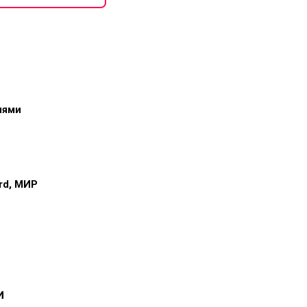
иями
ard, МИР
и