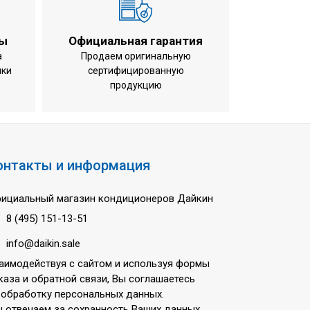
84x224 мм (ВхШхГ)
ты
Официальная гарантия
кВт
а
Продаем оригинальную
ики
сертифицированную
кВт
продукцию
/час
196 л/час
,2 л
юйма
онтакты и информация
ициальный магазин кондиционеров Дайкин
8 (495) 151-13-51
info@daikin.sale
0 В
аимодействуя с сайтом и используя формы
каза и обратной связи, Вы соглашаетесь
 обработку персональных данных.
 отвечаем за сохранность Ваших данных