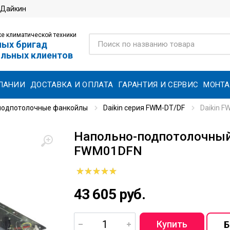
 Дайкин
е климатической техники
ных бригад
ольных клиентов
ПАНИИ
ДОСТАВКА И ОПЛАТА
ГАРАНТИЯ И СЕРВИС
МОНТ
подпотолочные фанкойлы
Daikin серия FWM-DT/DF
Daikin 
Напольно-подпотолочный 
FWM01DFN
43 605 руб.