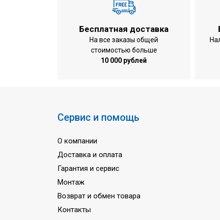
Габариты внутреннего блока
Вес внутреннего блока
Бесплатная доставка
Потребляемая мощность при охлажде
На все заказы общей
На
стоимостью больше
Потребляемая мощность при обогрев
10 000 рублей
Расход воздуха
Расход воды (охлаждение / обогрев)
Объем воды в теплообменнике (охлаж
Водные соединения
Сервис и помощь
Количество труб фанкойла
О компании
Уровень шума
Доставка и оплата
Количество фаз
Гарантия и сервис
Напряжение питания
Монтаж
Частота тока
Возврат и обмен товара
Гарантия
Контакты