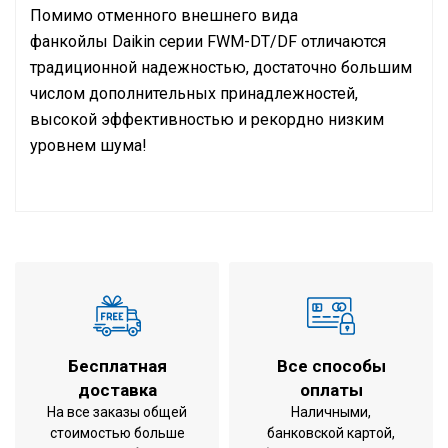
Помимо отменного внешнего вида
фанкойлы Daikin серии FWM-DT/DF отличаются
традиционной надежностью, достаточно большим
числом дополнительных принадлежностей,
высокой эффективностью и рекордно низким
уровнем шума!
Инструкция по установке и эксплуатации
охлаждение /
Режим работы
обогрев
Напольный-
Тип внутреннего блока
подпотолочный
Холодопроизводительность
2,87 кВт
Бесплатная
Все способы
Теплопроизводительность
3,08 кВт
доставка
оплаты
535x794x224
На все заказы общей
Наличными,
Габариты внутреннего блока
мм (ВхШхГ)
стоимостью больше
банковской картой,