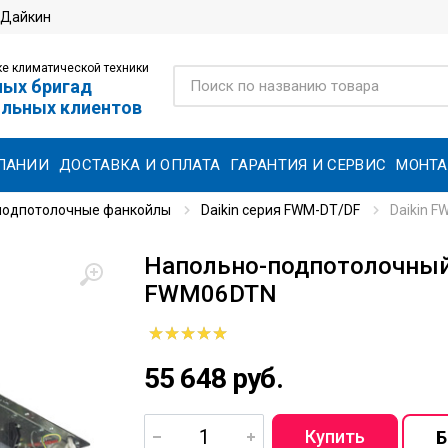
 Дайкин
е климатической техники
ных бригад
ольных клиентов
ПАНИИ
ДОСТАВКА И ОПЛАТА
ГАРАНТИЯ И СЕРВИС
МОНТ
подпотолочные фанкойлы
Daikin серия FWM-DT/DF
Daikin 
Напольно-подпотолочный 
FWM06DTN
55 648 руб.