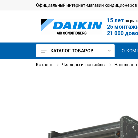
Официальный интернет-магазин кондиционеров
15 лет
на рынк
25 монтаж
21 000 дов
О КОМ
КАТАЛОГ ТОВАРОВ
Каталог
Чиллеры и фанкойлы
Напольно-
Кондиционеры для дома
Мульти сплит-системы
Кондиционеры для
серверной
Промышленные
кондиционеры
VRV-системы
Чиллеры и фанкойлы