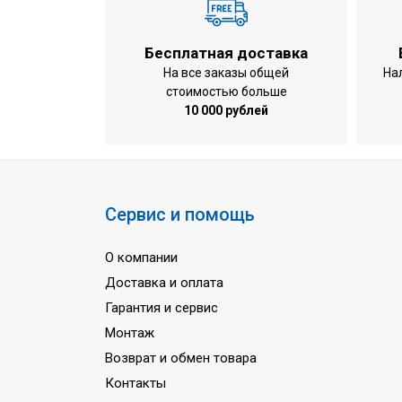
Габариты внутреннего блока
Вес внутреннего блока
Бесплатная доставка
Потребляемая мощность при охлажде
На все заказы общей
На
стоимостью больше
Потребляемая мощность при обогрев
10 000 рублей
Расход воздуха
Расход воды (охлаждение / обогрев)
Объем воды в теплообменнике (охлаж
Водные соединения
Сервис и помощь
Количество труб фанкойла
О компании
Уровень шума
Доставка и оплата
Количество фаз
Гарантия и сервис
Напряжение питания
Монтаж
Частота тока
Возврат и обмен товара
Гарантия
Контакты