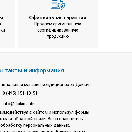
004x224 мм (ВхШхГ)
ты
Официальная гарантия
кВт
а
Продаем оригинальную
ики
сертифицированную
кВт
продукцию
/час
час
юйма
онтакты и информация
ициальный магазин кондиционеров Дайкин
8 (495) 151-13-51
info@daikin.sale
0 В
аимодействуя с сайтом и используя формы
каза и обратной связи, Вы соглашаетесь
 обработку персональных данных.
 отвечаем за сохранность Ваших данных