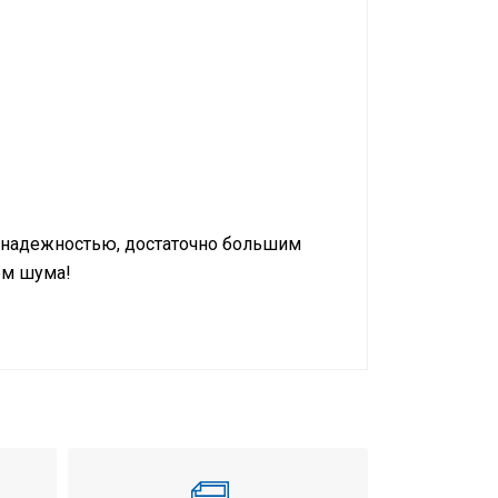
 надежностью, достаточно большим
ем шума!
дение / обогрев
ьный-подпотолочный
Вт
Вт