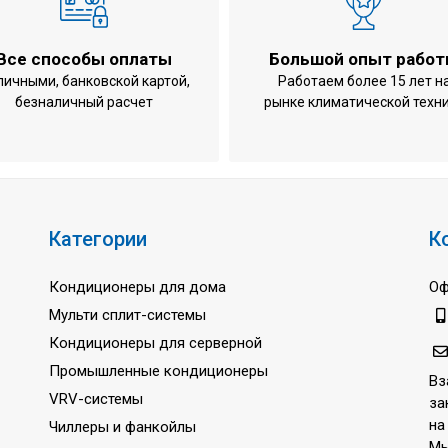
535x1
23 кг
Все способы оплаты
Большой опыт рабо
нии
0,098 
личными, банковской картой,
Работаем более 15 лет н
безналичный расчет
рынке климатической техн
е
0,098 
785 м3
818 л/
дение / обогрев)
1,4 л
0,5 д
Категории
К
2
Кондиционеры для дома
Оф
56 дБ
Мульти сплит-системы
1 ~
Кондиционеры для серверной
220-24
Промышленные кондиционеры
Вз
50 Гц
VRV-системы
за
3 года
на
Чиллеры и фанкойлы
Мы