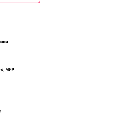
иями
ard, МИР
и