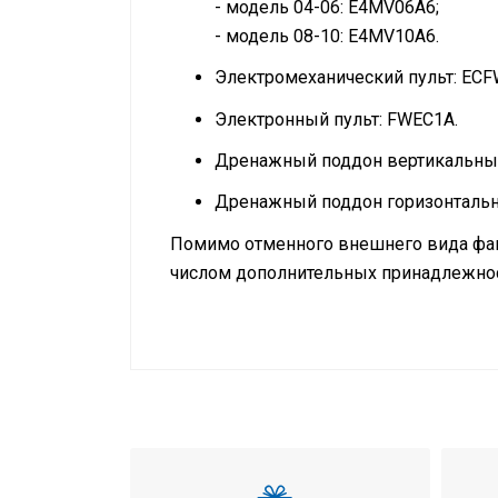
- модель 04-06: E4MV06A6;
- модель 08-10: E4MV10A6.
Электромеханический пульт: EC
Электронный пульт: FWEC1A.
Дренажный поддон вертикальный
Дренажный поддон горизонтальн
Помимо отменного внешнего вида фан
числом дополнительных принадлежно
Инструкция по установке и экспл
Режим работы
Тип внутреннего блока
Холодопроизводительность
Теплопроизводительность