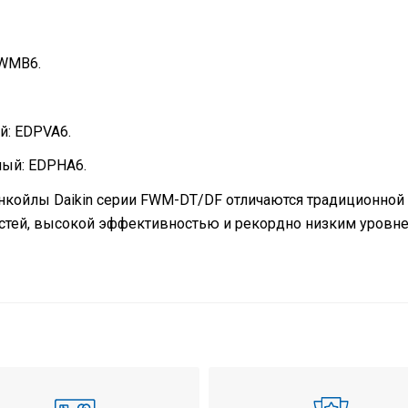
FWMB6.
: EDPVA6.
ый: EDPHA6.
койлы Daikin серии FWM-DT/DF отличаются традиционной
стей, высокой эффективностью и рекордно низким уровн
уатации
охлаж
Напол
4,77 к
5,95 к