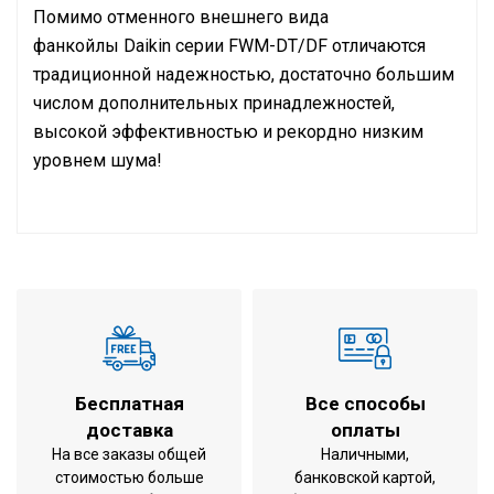
Помимо отменного внешнего вида
фанкойлы Daikin серии FWM-DT/DF отличаются
традиционной надежностью, достаточно большим
числом дополнительных принадлежностей,
высокой эффективностью и рекордно низким
уровнем шума!
Инструкция по установке и эксплуатации
охлаждение /
Режим работы
обогрев
Напольный-
Тип внутреннего блока
подпотолочный
Холодопроизводительность
6,71 кВт
Бесплатная
Все способы
Теплопроизводительность
7,83 кВт
доставка
оплаты
535x1214x249
На все заказы общей
Наличными,
Габариты внутреннего блока
мм (ВхШхГ)
стоимостью больше
банковской картой,