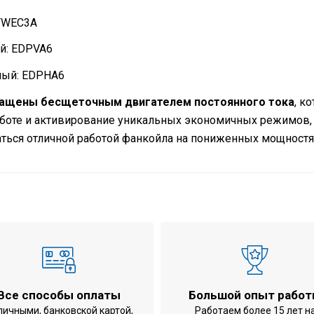
 FWEC3A
й: EDPVA6
ный: EDPHA6
ащены бесщеточным двигателем постоянного тока
, к
аботе и активирование уникальных экономичных режимов,
ться отличной работой фанкойла на пониженных мощностях
уатации
охлаждение / 
Напольный-по
4,96 кВт
4,19 кВт
535x794x224 м
20 кг
Все способы оплаты
Большой опыт рабо
нии
0,082 кВт
личными, банковской картой,
Работаем более 15 лет н