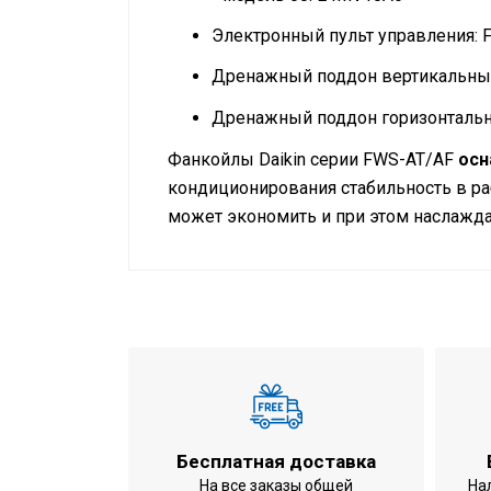
Электронный пульт управления:
Дренажный поддон вертикальны
Дренажный поддон горизонталь
Фанкойлы Daikin серии FWS-AT/AF
осн
кондиционирования стабильность в р
может экономить и при этом наслажда
Инструкция по установке и экспл
Режим работы
Технические характеристики
Тип внутреннего блока
Холодопроизводительность
Теплопроизводительность
Габариты внутреннего блока
Вес внутреннего блока
Бесплатная доставка
Потребляемая мощность при охлажде
На все заказы общей
На