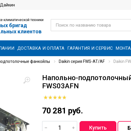
 Дайкин
е климатической техники
ных бригад
ольных клиентов
ПАНИИ
ДОСТАВКА И ОПЛАТА
ГАРАНТИЯ И СЕРВИС
МОНТ
подпотолочные фанкойлы
Daikin серия FWS-AT/AF
Daikin F
Напольно-подпотолочный 
FWS03AFN
70 281 руб.