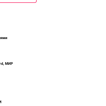
иями
ard, МИР
и