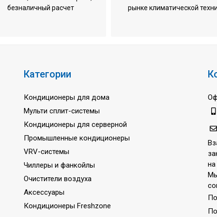
безналичный расчет
рынке климатической техн
е
0,082 кВт
900 м3/час
853 / 367 л/час
0,5 дюйма
4
Категории
К
70 дБ
Кондиционеры для дома
Оф
1 ~
Мульти сплит-системы
220-240 В
Кондиционеры для серверной
50 Гц
Промышленные кондиционеры
Вз
3 года
VRV-системы
за
на
Чиллеры и фанкойлы
Мы
Очистители воздуха
со
Аксессуары
По
Кондиционеры Freshzone
По