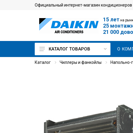
Официальный интернет-магазин кондиционеров
15 лет
на рынк
25 монтаж
21 000 дов
О КОМ
КАТАЛОГ ТОВАРОВ
Каталог
Чиллеры и фанкойлы
Напольно-
Кондиционеры для дома
Мульти сплит-системы
Кондиционеры для
серверной
Промышленные
кондиционеры
VRV-системы
Чиллеры и фанкойлы