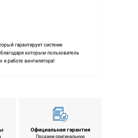
оторый гарантирует системе
 благодаря которым пользователь
 и работе вентилятора!
обогрев
дпотолочный
м (ВхШхГ)
ты
Официальная гарантия
а
Продаем оригинальную