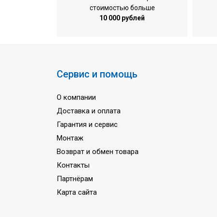
стоимостью больше
Потребляемая мощность при обогрев
10 000 рублей
Расход воздуха
Расход воды (охлаждение / обогрев)
Водные соединения
Количество труб фанкойла
Сервис и помощь
Уровень шума
О компании
Количество фаз
Доставка и оплата
Напряжение питания
Гарантия и сервис
Частота тока
Монтаж
Гарантия
Возврат и обмен товара
Контакты
Партнёрам
Карта сайта