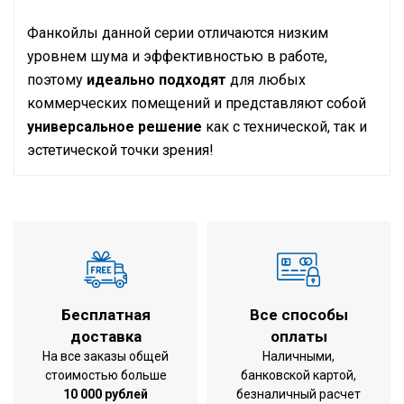
Фанкойлы данной серии отличаются низким
уровнем шума и эффективностью в работе,
поэтому
идеально подходят
для любых
коммерческих помещений и представляют собой
универсальное решение
как с технической, так и
эстетической точки зрения!
Инструкция по установке и эксплуатации
охлаждение /
Режим работы
обогрев
Тип внутреннего блока
Напольный
Холодопроизводительность
6,71 кВт
Теплопроизводительность
7,83 кВт
Бесплатная
Все способы
564x1404x251
доставка
оплаты
Габариты внутреннего блока
мм (ВхШхГ)
На все заказы общей
Наличными,
стоимостью больше
банковской картой,
Вес внутреннего блока
44 кг
10 000 рублей
безналичный расчет