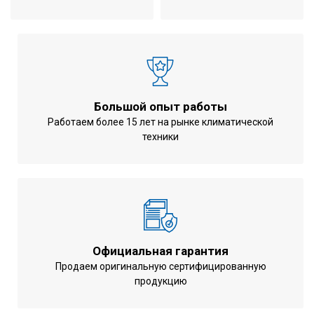
Потребляемая мощность при
0,182 кВт
охлаждении
Потребляемая мощность при
0,182 кВт
обогреве
Расход воздуха
1011 м3/час
Расход воды (охлаждение /
Большой опыт работы
1152 л/час
обогрев)
Работаем более 15 лет на рынке климатической
техники
Объем воды в теплообменнике
2,1 л
(охлаждение / обогрев)
Водные соединения
0,75 дюйма
Количество труб фанкойла
2
Уровень шума
61 дБ
Количество фаз
1 ~
Официальная гарантия
Продаем оригинальную сертифицированную
Напряжение питания
220-240 В
продукцию
Частота тока
50 Гц