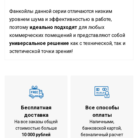
Фанкойлы данной серии отличаются низким
уровнем шума и эффективностью в работе,
поэтому
идеально подходят
для любых
коммерческих помещений и представляют собой
универсальное решение
как с технической, так и
эстетической точки зрения!
Инструкция по установке и эксплуатации
охлаждение /
Режим работы
обогрев
Тип внутреннего блока
Напольный
Холодопроизводительность
3,51 кВт
Теплопроизводительность
4,78 кВт
Бесплатная
Все способы
564x1194x226
доставка
оплаты
Габариты внутреннего блока
мм (ВхШхГ)
На все заказы общей
Наличными,
стоимостью больше
банковской картой,
Вес внутреннего блока
26 кг
10 000 рублей
безналичный расчет