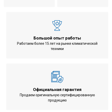
Потребляемая мощность при
0,098 кВт
охлаждении
Потребляемая мощность при
0,098 кВт
обогреве
Расход воздуха
640 м3/час
Расход воды (охлаждение /
Большой опыт работы
602 л/час
обогрев)
Работаем более 15 лет на рынке климатической
техники
Объем воды в теплообменнике
1,0 л
(охлаждение / обогрев)
Водные соединения
0,5 дюйма
Количество труб фанкойла
2
Уровень шума
52 дБ
Количество фаз
1 ~
Официальная гарантия
Продаем оригинальную сертифицированную
Напряжение питания
220-240 В
продукцию
Частота тока
50 Гц