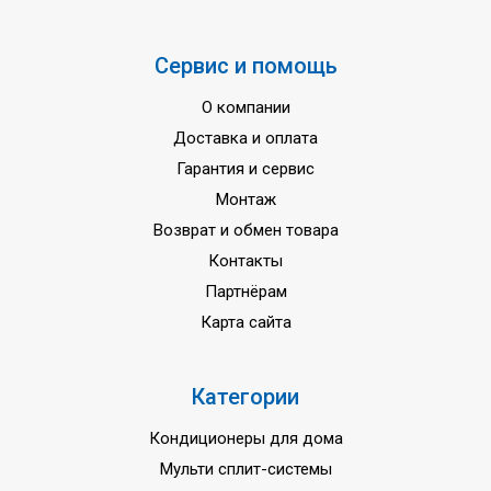
BYCQ140DW (Нейтральный белый
950 мм
(RAL 9010)
Вес декоративной панели
Сервис и помощь
5,4 кг
Размеры декоративной панели
О компании
145 x 950 x
BYCQ140DG (Нейтральный белый
950 мм
Доставка и оплата
(RAL 9010)
Гарантия и сервис
Вес декоративной панели
10,3 кг
Монтаж
220 - 240
Возврат и обмен товара
Напряжение питания
вольт
Контакты
Частота тока
50 Гц
Партнёрам
Гарантия
3 года
Карта сайта
Категории
Кондиционеры для дома
Мульти сплит-системы