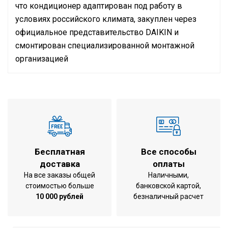
что кондиционер адаптирован под работу в
условиях российского климата, закуплен через
официальное представительство
DAIKIN
и
смонтирован специализированной монтажной
организацией
Инструкция по установке и эксплуатации
Кондиционер на помещение
Чертежи блоков
до 32 м2
площадью
охлаждение
Режим работы
/ обогрев
Холодопроизводительность
3,6 кВт
Бесплатная
Все способы
Теплопроизводительность
4,0 кВт
доставка
оплаты
Потребляемая мощность (
На все заказы общей
Наличными,
0,038 кВт
охлаждение )
стоимостью больше
банковской картой,
10 000 рублей
безналичный расчет
Потребляемая мощность ( нагрев )
0,038 кВт
Воздухообмен при охлаждении
12,5 м3/мин