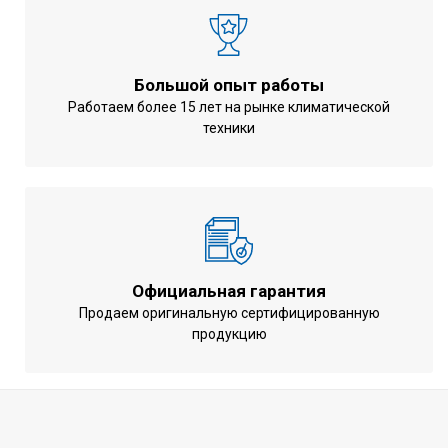
Воздухообмен при обогреве
2340 м3/ч
Габариты внутреннего блока
245x1400x800
(ВхШхГ)
мм
Большой опыт работы
Вес внутреннего блока
47,2 кг
Работаем более 15 лет на рынке климатической
техники
Минимальный уровень шума
42 дБ
внутреннего блока
Статическое давление ( Макс. /
150/50 Па
ном. )
Управление компрессором
Инверторное
Марка хладагента
R410A
Официальная гарантия
Напряжение питания
220 - 240 вольт
Продаем оригинальную сертифицированную
продукцию
Частота тока
50 Гц
Гарантия
3 года