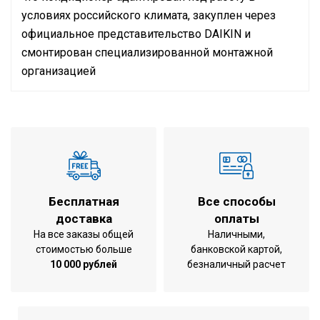
условиях российского климата, закуплен через
официальное представительство
DAIKIN
и
смонтирован специализированной монтажной
организацией
Инструкция по установке и эксплуатации
Кондиционер на помещение
до 140 м2
площадью
охлаждение /
Режим работы
обогрев
Холодопроизводительность
14,0 кВт
Бесплатная
Все способы
Теплопроизводительность
16,0 кВт
доставка
оплаты
Потребляемая мощность (
На все заказы общей
Наличными,
195 Вт
охлаждение )
стоимостью больше
банковской картой,
10 000 рублей
безналичный расчет
Потребляемая мощность ( нагрев
191 Вт
)
Воздухообмен при охлаждении
2340 м3/ч