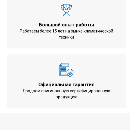
Воздухообмен при обогреве
960 м3/ч
Габариты внутреннего блока
245x700x800
(ВхШхГ)
мм
Большой опыт работы
Вес внутреннего блока
28 кг
Работаем более 15 лет на рынке климатической
техники
Минимальный уровень шума
37 дБ
внутреннего блока
Статическое давление ( Макс. /
150/30 Па
ном. )
Управление компрессором
Инверторное
Марка хладагента
R410A
Официальная гарантия
Напряжение питания
220 - 240 вольт
Продаем оригинальную сертифицированную
продукцию
Частота тока
50 Гц
Гарантия
3 года