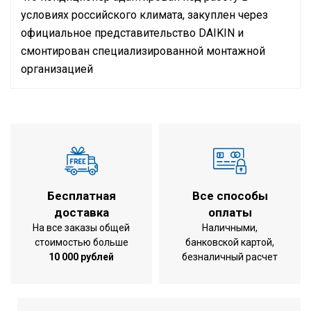
условиях российского климата, закуплен через
официальное представительство
DAIKIN
и
смонтирован специализированной монтажной
организацией
Инструкция по установке и эксплуатации
Кондиционер на помещение
до 45 м2
площадью
охлаждение /
Режим работы
обогрев
Холодопроизводительность
4,50 кВт
Бесплатная
Все способы
Теплопроизводительность
5,0 кВт
доставка
оплаты
Потребляемая мощность (
На все заказы общей
Наличными,
94 Вт
охлаждение )
стоимостью больше
банковской картой,
10 000 рублей
безналичный расчет
Потребляемая мощность ( нагрев
90 Вт
)
Воздухообмен при охлаждении
960 м3/ч