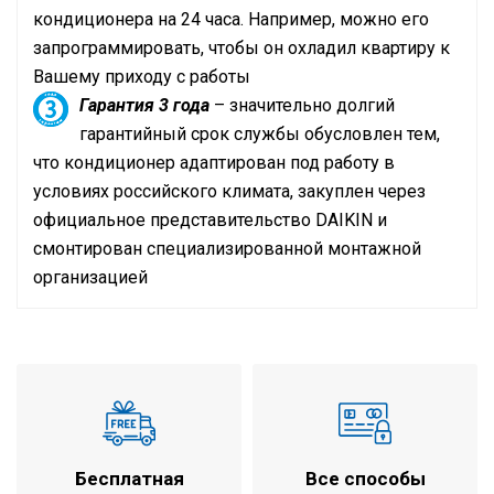
кондиционера на 24 часа. Например, можно его
запрограммировать, чтобы он охладил квартиру к
Вашему приходу с работы
Гарантия 3 года
– значительно долгий
гарантийный срок службы обусловлен тем,
что кондиционер адаптирован под работу в
условиях российского климата, закуплен через
официальное представительство
DAIKIN
и
смонтирован специализированной монтажной
организацией
Инструкция по установке и эксплуатации
Кондиционер на помещение
до 45 м2
площадью
охлаждение /
Режим работы
обогрев
Холодопроизводительность
4,5 кВт
Бесплатная
Все способы
Теплопроизводительность
5,0 кВт