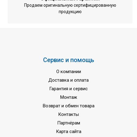
Продаем оригинальную сертифицированную
Напряжение питания
220 - 240 вольт
продукцию
Частота тока
50 Гц
Размеры декоративной панели
55x700x700 мм
Вес декоративной панели
2.7 кг
Гарантия
3 года
Сервис и помощь
О компании
Доставка и оплата
Гарантия и сервис
Монтаж
Возврат и обмен товара
Контакты
Партнёрам
Карта сайта