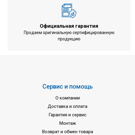
3,63
охлаждении (EER)
Энергоэффективность при
4,16
обогреве (COP)
Официальная гарантия
Диапазон рабочих температур
Продаем оригинальную сертифицированную
-5 ~ +43 °С
продукцию
при охлаждении
Диапазон рабочих температур
-20 ~ +15,5 °С
при обогреве
Марка хладагента
R410А
Напряжение
3~ / 380~415 В
Частота тока
50 Гц
Сервис и помощь
Гарантия
3 года
О компании
Доставка и оплата
Гарантия и сервис
Монтаж
Возврат и обмен товара