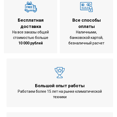
Обслуживаемая площадь
335 м2
1685x930x765
Размеры блока
Бесплатная
Все способы
мм
доставка
оплаты
Вес
218 кг
На все заказы общей
Наличными,
стоимостью больше
банковской картой,
Уровень шума
61 Дб
10 000 рублей
безналичный расчет
Управление компрессором
Инверторное
Максимальное количество
64
блоков в системе
Холодопроизводительность
33,5 КВт
Теплопроизводительность
33,5 КВт
Большой опыт работы
Потребляемая мощность при
9,23 КВт
Работаем более 15 лет на рынке климатической
охлаждении
техники
Потребляемая мощность при
8,05 КВт
обогреве
Энергоэффективность при