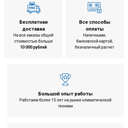
Обслуживаемая площадь
560 м2
1685x1240x765
Размеры блока
Бесплатная
Все способы
мм
доставка
оплаты
Вес
337 кг
На все заказы общей
Наличными,
стоимостью больше
банковской картой,
Уровень шума
66 Дб
10 000 рублей
безналичный расчет
Управление компрессором
Инверторное
Максимальное количество
64
блоков в системе
Холодопроизводительность
56,0 КВт
Теплопроизводительность
56,0 КВт
Большой опыт работы
Потребляемая мощность при
18,60 КВт
Работаем более 15 лет на рынке климатической
охлаждении
техники
Потребляемая мощность при
14,90 КВт
обогреве
Энергоэффективность при