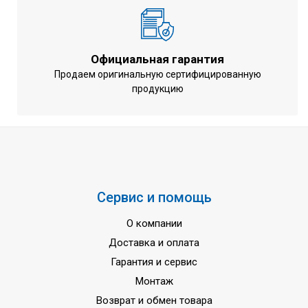
3,01
охлаждении (EER)
Энергоэффективность при
3,76
обогреве (COP)
Официальная гарантия
Диапазон рабочих температур
Продаем оригинальную сертифицированную
-5 ~ +43 °С
продукцию
при охлаждении
Диапазон рабочих температур
-20 ~ +15,5 °С
при обогреве
Марка хладагента
R410А
Напряжение
3~ / 380~415 В
Частота тока
50 Гц
Сервис и помощь
Гарантия
3 года
О компании
Доставка и оплата
Гарантия и сервис
Монтаж
Возврат и обмен товара