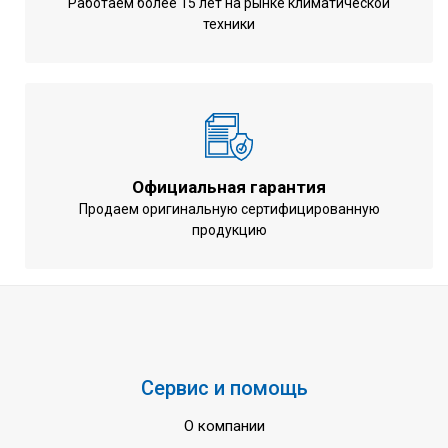
охлаждении (EER)
Работаем более 15 лет на рынке климатической
техники
Энергоэффективность при
3,98
обогреве (COP)
Уровень шума
61 Дб
Управление компрессором
Инверторное
Длина трубопровода ( общая )
500 м
Перепад высот
50 м
Официальная гарантия
Продаем оригинальную сертифицированную
Диапазон рабочих температур
-5~ +46 °С
продукцию
при охлаждении
Диапазон рабочих температур
-25 ~ +16 °С
при обогреве
Марка хладагента
R410А
Напряжение
400 В
Сервис и помощь
Частота тока
50 Гц
Гарантия
3 года
О компании