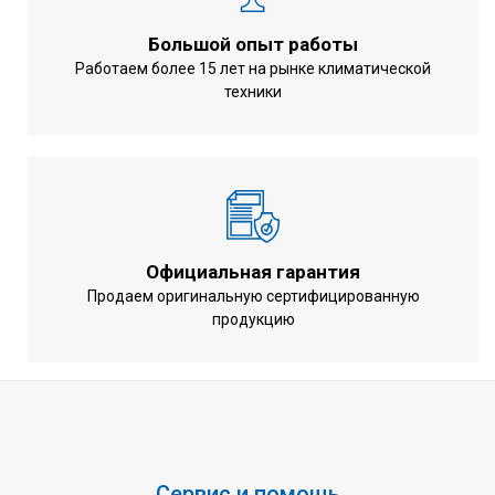
Энергоэффективность обогрев
Большой опыт работы
3,91
COP
Работаем более 15 лет на рынке климатической
Максимальное количество
техники
64
внутренних блоков
Длинна трубопровода (общая /
1000 / 165 м
наруж - вн. блок)
Перепад высот между наружным
90 м
и внутренним блоками
Официальная гарантия
Диаметр труб (жидкость / газ)
19,1 / 34,9
Продаем оригинальную сертифицированную
Марка хладагента
R410A
продукцию
Диапазон рабочих температур на
-5 ... +43 oC
охлаждение
Диапазон рабочих температур на
-20 ... +15,5 oC
обогрев
380 - 415
Напряжение питания
Сервис и помощь