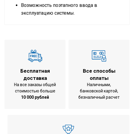
Возможность поэтапного ввода в
эксплуатацию системы.
Состоит из системы 2-х наружных
RXYQ16T +
блоков
RXYQ16T
охлаждение /
Режим работы
обогрев
Производительность
32 HP
Бесплатная
Все способы
Холодопроизводительность
90,0 кВт
доставка
оплаты
Теплопроизводительность
100,0 кВт
На все заказы общей
Наличными,
стоимостью больше
банковской картой,
Потребляемая мощность при
26,0 кВт
10 000 рублей
безналичный расчет
охлаждении
Потребляемая мощность при
25,6 кВт
обогреве
Энергоэффективность
3,46
охлаждение ERR