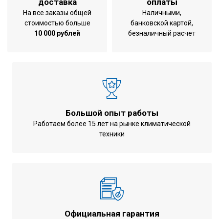
доставка
оплаты
Эффективность теплообмена
На все заказы общей
Наличными,
62 %
стоимостью больше
банковской картой,
при охлаждении
10 000 рублей
безналичный расчет
Эффективность теплообмена
65 %
при обогреве
Габариты
1764x1214x387 мм
Вес
123 кг
Плита из
Материал
оцинкованной
Большой опыт работы
стали
Работаем более 15 лет на рынке климатической
техники
Тип теплообменника
Пластинчатый
Напряжение
220-240 В
Частота тока
50 Гц
Гарантия
3 года
Официальная гарантия