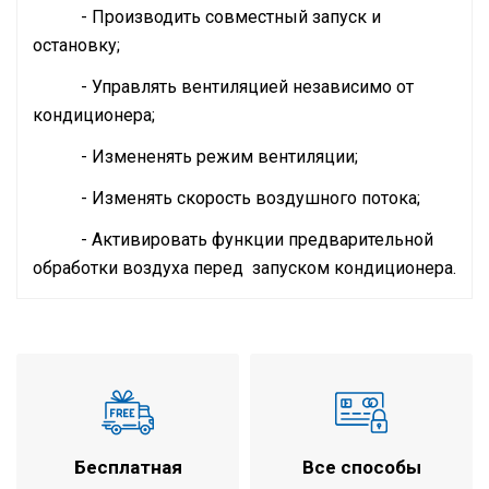
- Производить совместный запуск и
остановку;
- Управлять вентиляцией независимо от
кондиционера;
- Измененять режим вентиляции;
- Изменять скорость воздушного потока;
- Активировать функции предварительной
обработки воздуха перед запуском кондиционера.
Инструкция по установке и эксплуатации
Расход воздуха
950 м3/ч
Технические характеристики
Хладопроизводительность
9,12 кВт
Теплопроизводительность
10,69 кВт
Минимальный уровень шума
38 дБ
Эффективность теплообмена
Бесплатная
Все способы
74 %
по температуре