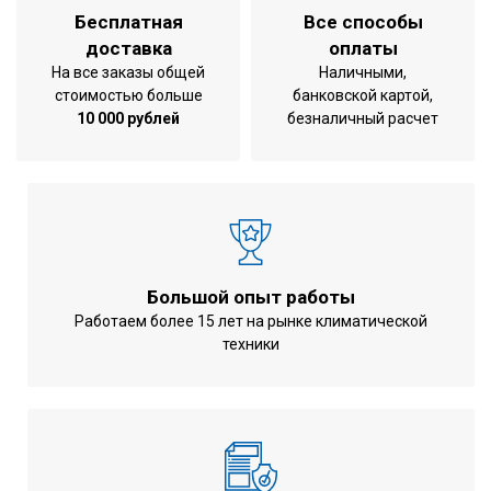
Эффективность теплообмена по
Бесплатная
Все способы
78 %
температуре
доставка
оплаты
Эффективность теплообмена при
На все заказы общей
Наличными,
66 %
стоимостью больше
банковской картой,
охлаждении
10 000 рублей
безналичный расчет
Эффективность теплообмена при
71 %
обогреве
1764x1214x387
Габариты
мм
Вес
109 кг
Тип теплообменника
пластинчатый
Большой опыт работы
Работаем более 15 лет на рынке климатической
Напряжение
220-240 В
техники
Частота тока
50 Гц
Гарантия
3 года