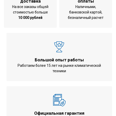
доставка
оплаты
Эффективность теплообмена
На все заказы общей
Наличными,
66 %
стоимостью больше
банковской картой,
при охлаждении
10 000 рублей
безналичный расчет
Эффективность теплообмена
71 %
при обогреве
Габариты
1764x1214x387 мм
Вес
119 кг
Плита из
Материал
оцинкованной
Большой опыт работы
стали
Работаем более 15 лет на рынке климатической
техники
Тип теплообменника
Пластинчатый
Напряжение
220-240 В
Частота тока
50 Гц
Гарантия
3 года
Официальная гарантия