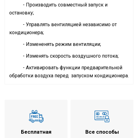
- Производить совместный запуск и
остановку;
- Управлять вентиляцией независимо от
кондиционера;
- Измененять режим вентиляции;
- Изменять скорость воздушного потока;
- Активировать функции предварительной
обработки воздуха перед запуском кондиционера.
Инструкция по установке и эксплуатации
Расход воздуха
750 м3/ч
Технические характеристики
Хладопроизводительность
7,46 кВт
Теплопроизводительность
8,79 кВт
Минимальный уровень шума
36 дБ
Эффективность теплообмена
Бесплатная
Все способы
78 %
по температуре